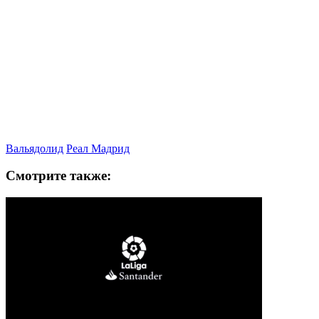
Вальядолид
Реал Мадрид
Смотрите также: