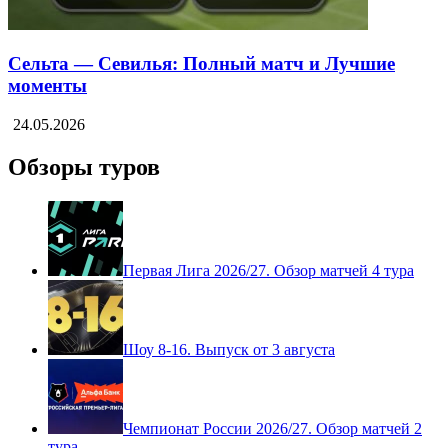
Сельта — Севилья: Полный матч и Лучшие
моменты
24.05.2026
Обзоры туров
Первая Лига 2026/27. Обзор матчей 4 тура
Шоу 8-16. Выпуск от 3 августа
Чемпионат России 2026/27. Обзор матчей 2
тура