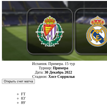
Испания. Примера. 15 тур
Турнир:
Примера
Дата:
30 Декабрь 2022
Стадион:
Хосе Соррилья
FT
83′
89′