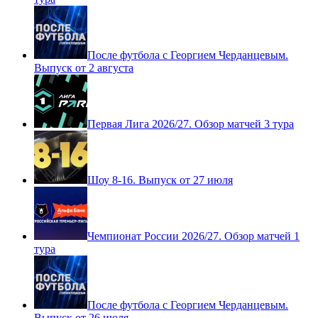
После футбола с Георгием Черданцевым.
Выпуск от 2 августа
Первая Лига 2026/27. Обзор матчей 3 тура
Шоу 8-16. Выпуск от 27 июля
Чемпионат России 2026/27. Обзор матчей 1
тура
После футбола с Георгием Черданцевым.
Выпуск от 26 июля