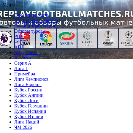
Перейти
Меню
к
Последние матчи
содержимому
Видео обзоры матчей
Онлайн трансляции
Обзоры туров
РПЛ
ФНЛ
АПЛ
Бундеслига
Ла Лига
Серия А
Лига 1
Примейра
Лига Чемпионов
Лига Европы
Кубок России
Кубок Англии
Кубок Лиги
Кубок Германии
Кубок Испании
Кубок Италии
Лига Наций
ЧМ 2026