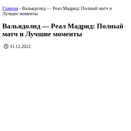
Главная
›
Вальядолид — Реал Мадрид: Полный матч и
Лучшие моменты
Вальядолид — Реал Мадрид: Полный
матч и Лучшие моменты
31.12.2022