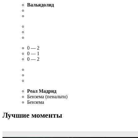
Вальядолид
0 — 2
0 — 1
0 — 2
Реал Мадрид
Бензема (пенальти)
Бензема
Лучшие моменты