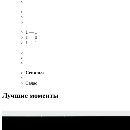
FT
33′
54′
Сельта
Вейга
1 — 1
1 — 0
1 — 1
Севилья
Салас
Лучшие моменты