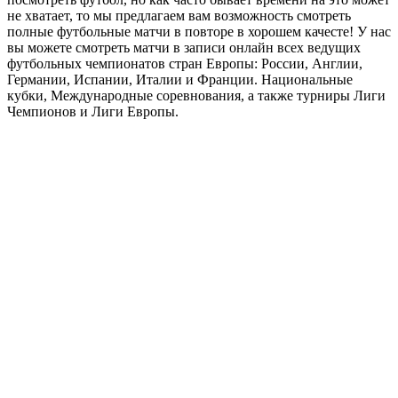
Повторы и видео обзоры футбольных матчей
- наш сайт
для ценителей, знатоков и любителей футбола! Если вы
пропустили футбольный матч вашей любимой команды, или
захотели его пересмотреть еще раз, или вы просто любитель
посмотреть футбол, но как часто бывает времени на это может
не хватает, то мы предлагаем вам возможность смотреть
полные футбольные матчи в повторе в хорошем качесте! У нас
вы можете смотреть матчи в записи онлайн всех ведущих
футбольных чемпионатов стран Европы: России, Англии,
Германии, Испании, Италии и Франции. Национальные
кубки, Международные соревнования, а также турниры Лиги
Чемпионов и Лиги Европы.