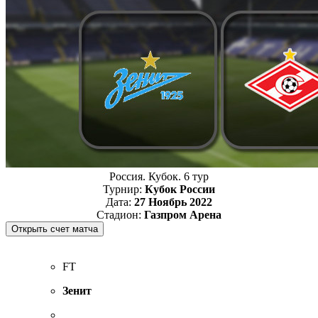
Россия. Кубок. 6 тур
Турнир:
Кубок России
Дата:
27 Ноябрь 2022
Стадион:
Газпром Арена
FT
Зенит