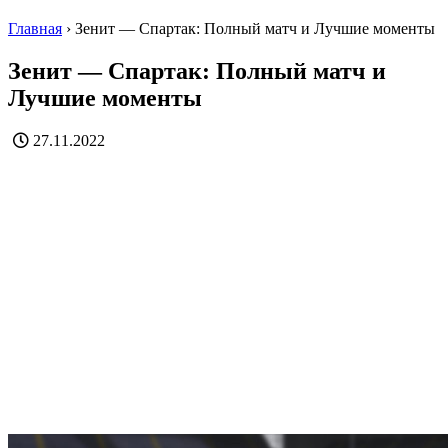
Главная
›
Зенит — Спартак: Полный матч и Лучшие моменты
Зенит — Спартак: Полный матч и
Лучшие моменты
27.11.2022