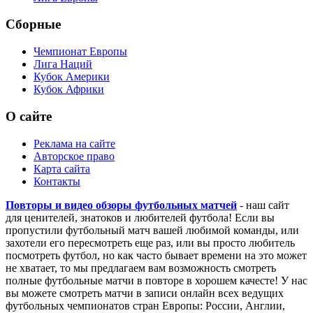
Сборные
Чемпионат Европы
Лига Наций
Кубок Америки
Кубок Африки
О сайте
Реклама на сайте
Авторское право
Карта сайта
Контакты
Повторы и видео обзоры футбольных матчей
- наш сайт
для ценителей, знатоков и любителей футбола! Если вы
пропустили футбольный матч вашей любимой команды, или
захотели его пересмотреть еще раз, или вы просто любитель
посмотреть футбол, но как часто бывает времени на это может
не хватает, то мы предлагаем вам возможность смотреть
полные футбольные матчи в повторе в хорошем качесте! У нас
вы можете смотреть матчи в записи онлайн всех ведущих
футбольных чемпионатов стран Европы: России, Англии,