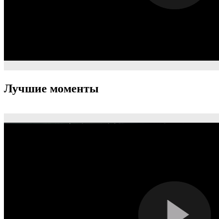
Лучшие моменты