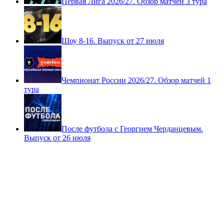
Первая Лига 2026/27. Обзор матчей 3 тура
Шоу 8-16. Выпуск от 27 июля
Чемпионат России 2026/27. Обзор матчей 1
тура
После футбола с Георгием Черданцевым.
Выпуск от 26 июля