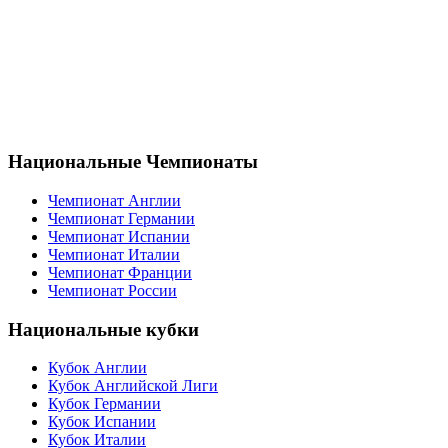
Национальные Чемпионаты
Чемпионат Англии
Чемпионат Германии
Чемпионат Испании
Чемпионат Италии
Чемпионат Франции
Чемпионат России
Национальные кубки
Кубок Англии
Кубок Английской Лиги
Кубок Германии
Кубок Испании
Кубок Италии