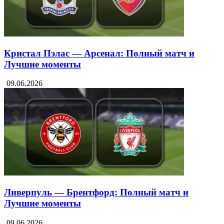
Кристал Пэлас — Арсенал: Полный матч и
Лучшие моменты
09.06.2026
Ливерпуль — Брентфорд: Полный матч и
Лучшие моменты
09.06.2026