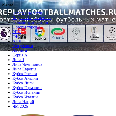
Перейти
Меню
к
Последние матчи
содержимому
Видео обзоры матчей
Онлайн трансляции
Обзоры туров
РПЛ
ФНЛ
АПЛ
Бундеслига
Ла Лига
Серия А
Лига 1
Лига Чемпионов
Лига Европы
Кубок России
Кубок Англии
Кубок Лиги
Кубок Германии
Кубок Испании
Кубок Италии
Лига Наций
ЧМ 2026