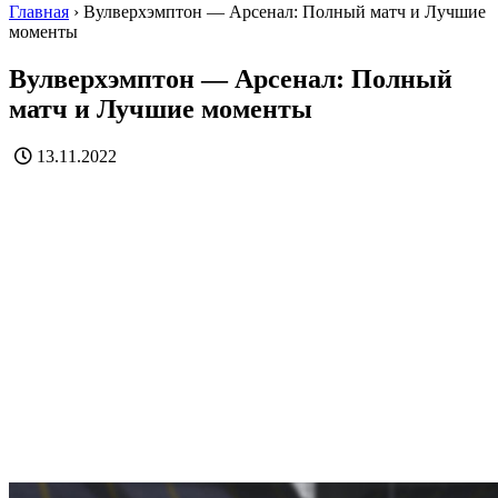
Главная
›
Вулверхэмптон — Арсенал: Полный матч и Лучшие
моменты
Вулверхэмптон — Арсенал: Полный
матч и Лучшие моменты
13.11.2022