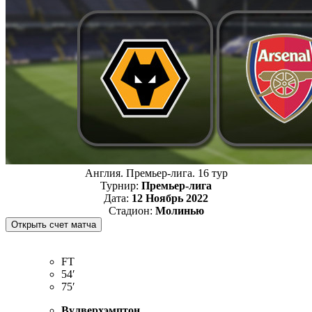
Англия. Премьер-лига. 16 тур
Турнир:
Премьер-лига
Дата:
12 Ноябрь 2022
Стадион:
Молинью
FT
54′
75′
Вулверхэмптон