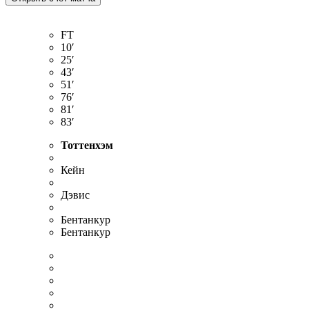
FT
10′
25′
43′
51′
76′
81′
83′
Тоттенхэм
Кейн
Дэвис
Бентанкур
Бентанкур