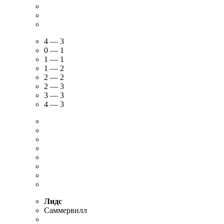
4 — 3
0 — 1
1 — 1
1 — 2
2 — 2
2 — 3
3 — 3
4 — 3
Лидс
Саммервилл