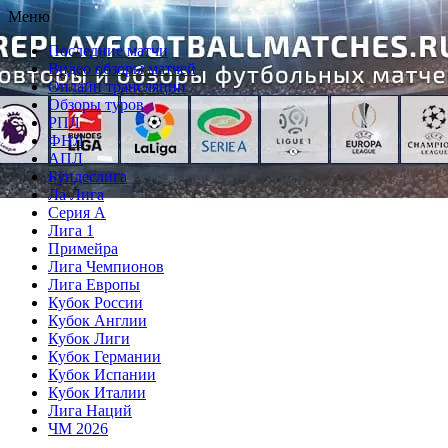
Перейти
Меню
к
Последние матчи
содержимому
Видео обзоры матчей
Онлайн трансляции
Обзоры туров
РПЛ
ФНЛ
АПЛ
Бундеслига
Ла Лига
Серия А
Лига 1
Примейра
Лига Чемпионов
Лига Европы
Кубок России
Кубок Англии
Кубок Лиги
Кубок Германии
Кубок Испании
Кубок Италии
Лига Наций
ЧМ 2026