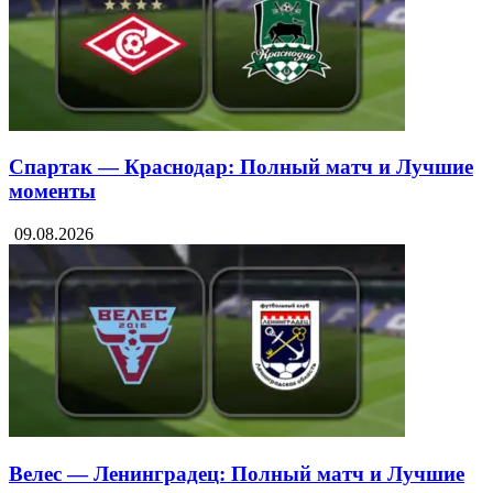
Спартак — Краснодар: Полный матч и Лучшие
моменты
09.08.2026
Велес — Ленинградец: Полный матч и Лучшие