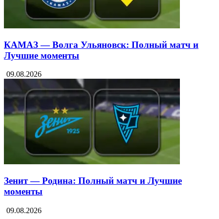
КАМАЗ — Волга Ульяновск: Полный матч и
Лучшие моменты
09.08.2026
Зенит — Родина: Полный матч и Лучшие
моменты
09.08.2026