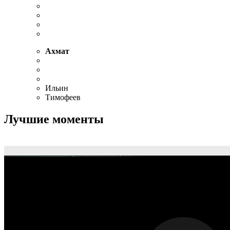
Ахмат
Ильин
Тимофеев
Лучшие моменты