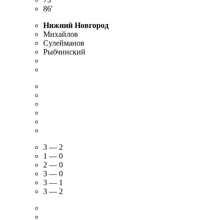
86′
Нижний Новгород
Михайлов
Сулейманов
Рыбчинский
3 — 2
1 — 0
2 — 0
3 — 0
3 — 1
3 — 2