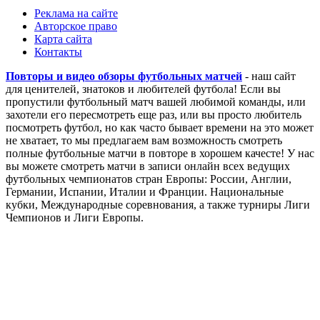
Реклама на сайте
Авторское право
Карта сайта
Контакты
Повторы и видео обзоры футбольных матчей
- наш сайт
для ценителей, знатоков и любителей футбола! Если вы
пропустили футбольный матч вашей любимой команды, или
захотели его пересмотреть еще раз, или вы просто любитель
посмотреть футбол, но как часто бывает времени на это может
не хватает, то мы предлагаем вам возможность смотреть
полные футбольные матчи в повторе в хорошем качесте! У нас
вы можете смотреть матчи в записи онлайн всех ведущих
футбольных чемпионатов стран Европы: России, Англии,
Германии, Испании, Италии и Франции. Национальные
кубки, Международные соревнования, а также турниры Лиги
Чемпионов и Лиги Европы.