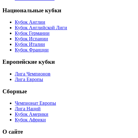
Национальные кубки
Кубок Англии
Кубок Английской Лиги
Кубок Германии
Кубок Испании
Кубок Италии
Кубок Франции
Европейские кубки
Лига Чемпионов
Лига Европы
Сборные
Чемпионат Европы
Лига Наций
Кубок Америки
Кубок Африки
О сайте