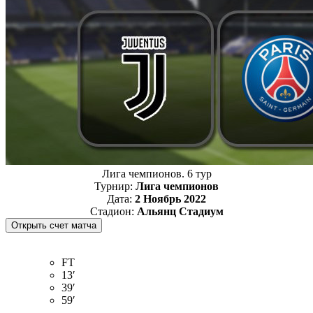
Лига чемпионов. 6 тур
Турнир:
Лига чемпионов
Дата:
2 Ноябрь 2022
Стадион:
Альянц Стадиум
FT
13′
39′
59′