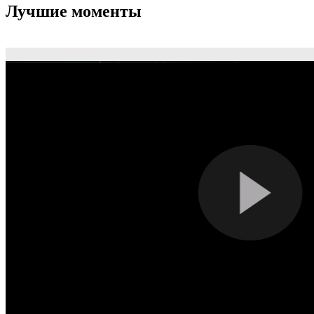
Лучшие моменты