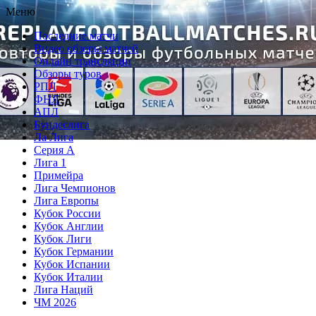
Перейти
Меню
к
Последние матчи
содержимому
Видео обзоры матчей
Онлайн трансляции
Обзоры туров
РПЛ
ФНЛ
АПЛ
Бундеслига
Ла Лига
Серия А
Лига 1
Примейра
Лига Чемпионов
Лига Европы
Кубок России
Кубок Англии
Кубок Лиги
Кубок Германии
Кубок Испании
Кубок Италии
Лига Наций
ЧМ 2026