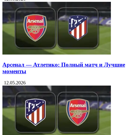
Арсенал — Атлетико: Полный матч и Лучшие
моменты
12.05.2026