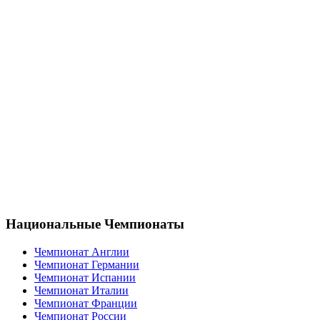
Национальные Чемпионаты
Чемпионат Англии
Чемпионат Германии
Чемпионат Испании
Чемпионат Италии
Чемпионат Франции
Чемпионат России