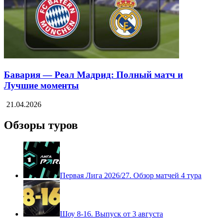
Бавария — Реал Мадрид: Полный матч и
Лучшие моменты
21.04.2026
Обзоры туров
Первая Лига 2026/27. Обзор матчей 4 тура
Шоу 8-16. Выпуск от 3 августа