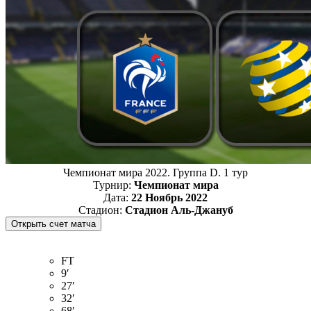
Чемпионат мира 2022. Группа D. 1 тур
Турнир:
Чемпионат мира
Дата:
22 Ноябрь 2022
Стадион:
Стадион Аль-Джануб
FT
9′
27′
32′
68′