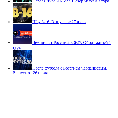
Первая Лига 2026/27. Обзор матчей 3 тура
Шоу 8-16. Выпуск от 27 июля
Чемпионат России 2026/27. Обзор матчей 1
тура
После футбола с Георгием Черданцевым.
Выпуск от 26 июля