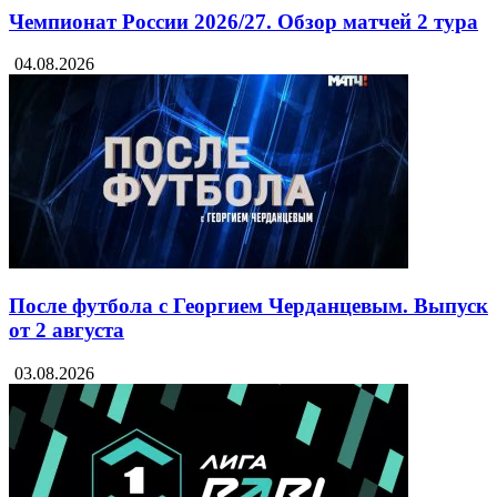
Чемпионат России 2026/27. Обзор матчей 2 тура
04.08.2026
После футбола с Георгием Черданцевым. Выпуск
от 2 августа
03.08.2026