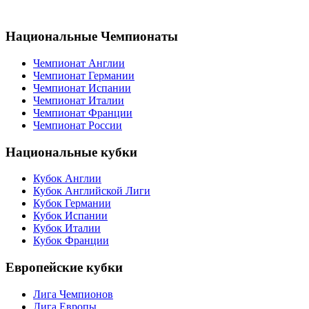
Национальные Чемпионаты
Чемпионат Англии
Чемпионат Германии
Чемпионат Испании
Чемпионат Италии
Чемпионат Франции
Чемпионат России
Национальные кубки
Кубок Англии
Кубок Английской Лиги
Кубок Германии
Кубок Испании
Кубок Италии
Кубок Франции
Европейские кубки
Лига Чемпионов
Лига Европы