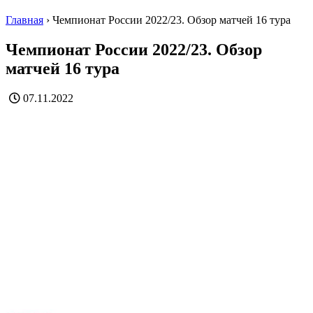
Главная
›
Чемпионат России 2022/23. Обзор матчей 16 тура
Чемпионат России 2022/23. Обзор
матчей 16 тура
07.11.2022