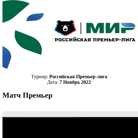
Турнир:
Российская Премьер-лига
Дата:
7 Ноябрь 2022
Матч Премьер