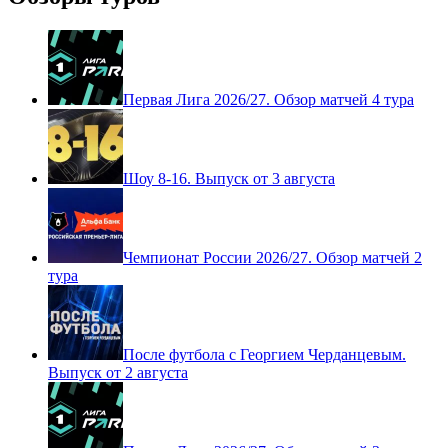
Первая Лига 2026/27. Обзор матчей 4 тура
Шоу 8-16. Выпуск от 3 августа
Чемпионат России 2026/27. Обзор матчей 2
тура
После футбола с Георгием Черданцевым.
Выпуск от 2 августа