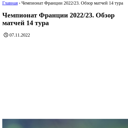
Главная
›
Чемпионат Франции 2022/23. Обзор матчей 14 тура
Чемпионат Франции 2022/23. Обзор
матчей 14 тура
07.11.2022