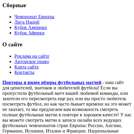
Сборные
Чемпионат Европы
Лига Наций
Кубок Америки
Кубок Африки
О сайте
Реклама на сайте
Авторское право
Карта сайта
Контакты
Повторы и видео обзоры футбольных матчей
- наш сайт
для ценителей, знатоков и любителей футбола! Если вы
пропустили футбольный матч вашей любимой команды, или
захотели его пересмотреть еще раз, или вы просто любитель
посмотреть футбол, но как часто бывает времени на это может
не хватает, то мы предлагаем вам возможность смотреть
полные футбольные матчи в повторе в хорошем качесте! У нас
вы можете смотреть матчи в записи онлайн всех ведущих
футбольных чемпионатов стран Европы: России, Англии,
Германии, Испании, Италии и Франции. Национальные