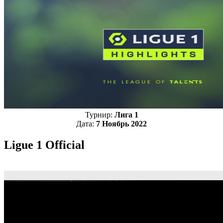
Турнир:
Лига 1
Дата:
7 Ноябрь 2022
Ligue 1 Official