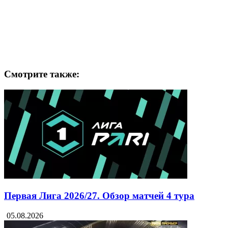
Смотрите также:
Первая Лига 2026/27. Обзор матчей 4 тура
05.08.2026