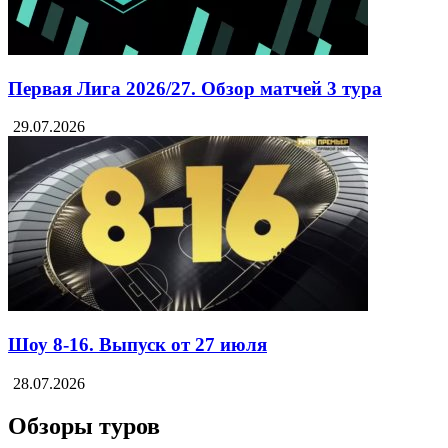
Первая Лига 2026/27. Обзор матчей 3 тура
29.07.2026
Шоу 8-16. Выпуск от 27 июля
28.07.2026
Обзоры туров