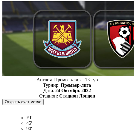
Англия. Премьер-лига. 13 тур
Турнир:
Премьер-лига
Дата:
24 Октябрь 2022
Стадион:
Стадион Лондон
FT
45′
90′