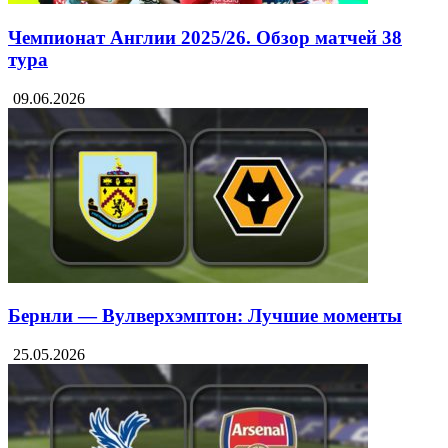
Чемпионат Англии 2025/26. Обзор матчей 38
тура
09.06.2026
Бернли — Вулверхэмптон: Лучшие моменты
25.05.2026