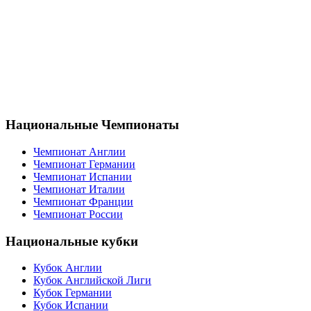
Национальные Чемпионаты
Чемпионат Англии
Чемпионат Германии
Чемпионат Испании
Чемпионат Италии
Чемпионат Франции
Чемпионат России
Национальные кубки
Кубок Англии
Кубок Английской Лиги
Кубок Германии
Кубок Испании