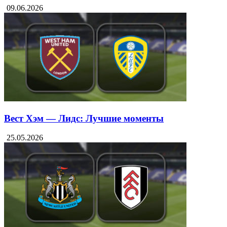
09.06.2026
Вест Хэм — Лидс: Лучшие моменты
25.05.2026