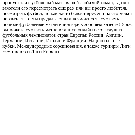
пропустили футбольный матч вашей любимой команды, или
захотели его пересмотреть еще раз, или вы просто любитель
посмотреть футбол, но как часто бывает времени на это может
не хватает, то мы предлагаем вам возможность смотреть
полные футбольные матчи в повторе в хорошем качесте! У нас
вы можете смотреть матчи в записи онлайн всех ведущих
футбольных чемпионатов стран Европы: России, Англии,
Германии, Испании, Италии и Франции. Национальные
кубки, Международные соревнования, а также турниры Лиги
Чемпионов и Лиги Европы.