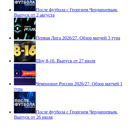
После футбола с Георгием Черданцевым.
Выпуск от 2 августа
Первая Лига 2026/27. Обзор матчей 3 тура
Шоу 8-16. Выпуск от 27 июля
Чемпионат России 2026/27. Обзор матчей 1
тура
После футбола с Георгием Черданцевым.
Выпуск от 26 июля