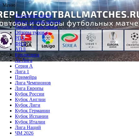
Перейти
Меню
к
Последние матчи
содержимому
Видео обзоры матчей
Онлайн трансляции
Обзоры туров
РПЛ
ФНЛ
АПЛ
Бундеслига
Ла Лига
Серия А
Лига 1
Примейра
Лига Чемпионов
Лига Европы
Кубок России
Кубок Англии
Кубок Лиги
Кубок Германии
Кубок Испании
Кубок Италии
Лига Наций
ЧМ 2026