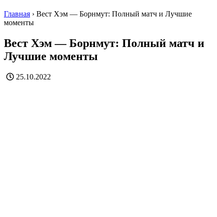
Главная
›
Вест Хэм — Борнмут: Полный матч и Лучшие
моменты
Вест Хэм — Борнмут: Полный матч и
Лучшие моменты
25.10.2022