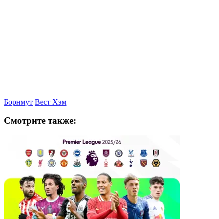
Борнмут
Вест Хэм
Смотрите также: