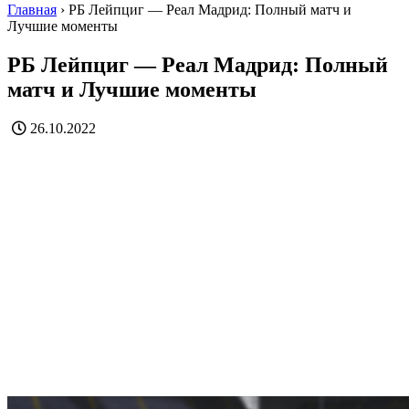
Главная
›
РБ Лейпциг — Реал Мадрид: Полный матч и
Лучшие моменты
РБ Лейпциг — Реал Мадрид: Полный
матч и Лучшие моменты
26.10.2022