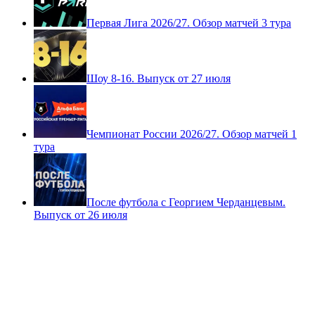
Первая Лига 2026/27. Обзор матчей 3 тура
Шоу 8-16. Выпуск от 27 июля
Чемпионат России 2026/27. Обзор матчей 1
тура
После футбола с Георгием Черданцевым.
Выпуск от 26 июля