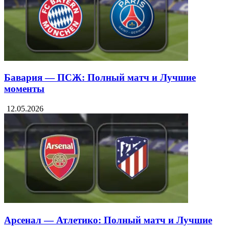
Бавария — ПСЖ: Полный матч и Лучшие
моменты
12.05.2026
Арсенал — Атлетико: Полный матч и Лучшие