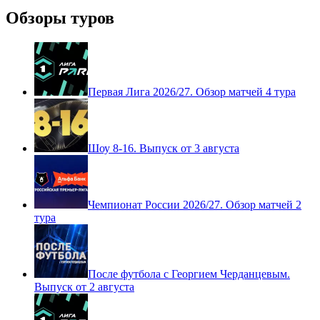
Обзоры туров
Первая Лига 2026/27. Обзор матчей 4 тура
Шоу 8-16. Выпуск от 3 августа
Чемпионат России 2026/27. Обзор матчей 2
тура
После футбола с Георгием Черданцевым.
Выпуск от 2 августа