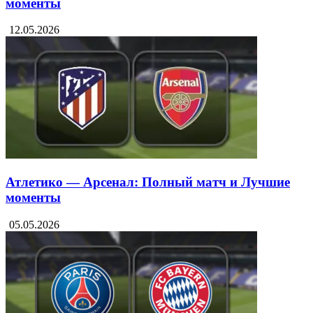
моменты
12.05.2026
Атлетико — Арсенал: Полный матч и Лучшие
моменты
05.05.2026