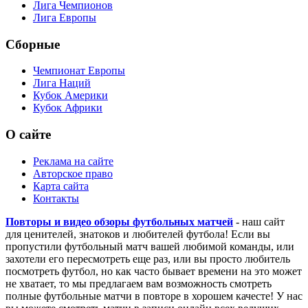
Лига Чемпионов
Лига Европы
Сборные
Чемпионат Европы
Лига Наций
Кубок Америки
Кубок Африки
О сайте
Реклама на сайте
Авторское право
Карта сайта
Контакты
Повторы и видео обзоры футбольных матчей
- наш сайт
для ценителей, знатоков и любителей футбола! Если вы
пропустили футбольный матч вашей любимой команды, или
захотели его пересмотреть еще раз, или вы просто любитель
посмотреть футбол, но как часто бывает времени на это может
не хватает, то мы предлагаем вам возможность смотреть
полные футбольные матчи в повторе в хорошем качесте! У нас