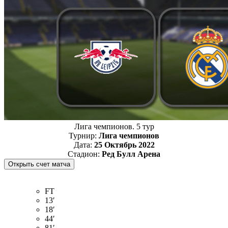
Лига чемпионов. 5 тур
Турнир:
Лига чемпионов
Дата:
25 Октябрь 2022
Стадион:
Ред Булл Арена
FT
13′
18′
44′
81′