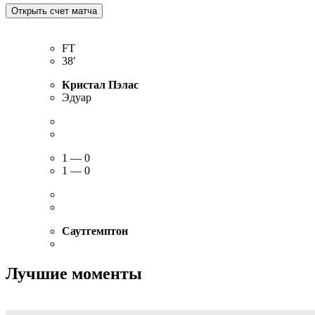
FT
38′
Кристал Пэлас
Эдуар
1 — 0
1 — 0
Саутгемптон
Лучшие моменты