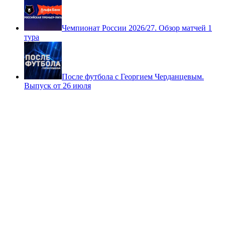
Чемпионат России 2026/27. Обзор матчей 1
тура
После футбола с Георгием Черданцевым.
Выпуск от 26 июля