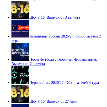
Шоу 8-16. Выпуск от 3 августа
Чемпионат России 2026/27. Обзор матчей 2
тура
После футбола с Георгием Черданцевым.
Выпуск от 2 августа
Первая Лига 2026/27. Обзор матчей 3 тура
Шоу 8-16. Выпуск от 27 июля