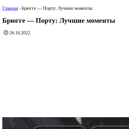
Главная
›
Брюгге — Порту: Лучшие моменты
Брюгге — Порту: Лучшие моменты
26.10.2022