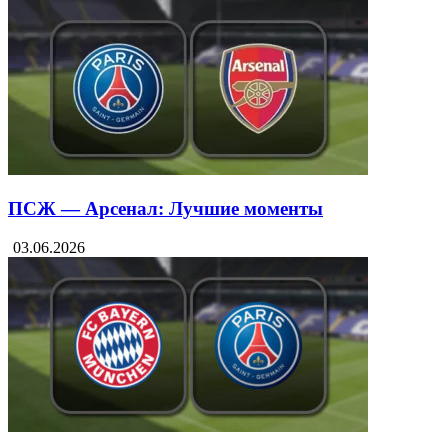
ПСЖ — Арсенал: Лучшие моменты
03.06.2026