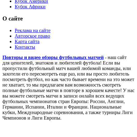
Кубок Америки
Кубок Африки
О сайте
Реклама на сайте
Авторское право
Карта сайта
Контакты
Повторы и видео обзоры футбольных матчей
- наш сайт
для ценителей, знатоков и любителей футбола! Если вы
пропустили футбольный матч вашей любимой команды, или
захотели его пересмотреть еще раз, или вы просто любитель
посмотреть футбол, но как часто бывает времени на это может
не хватает, то мы предлагаем вам возможность смотреть
полные футбольные матчи в повторе в хорошем качесте! У нас
вы можете смотреть матчи в записи онлайн всех ведущих
футбольных чемпионатов стран Европы: России, Англии,
Германии, Испании, Италии и Франции. Национальные
кубки, Международные соревнования, а также турниры Лиги
Чемпионов и Лиги Европы.