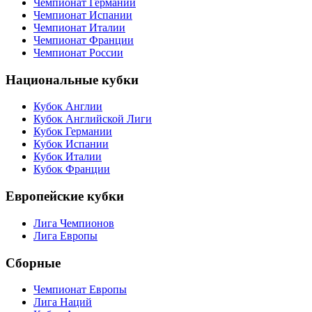
Чемпионат Германии
Чемпионат Испании
Чемпионат Италии
Чемпионат Франции
Чемпионат России
Национальные кубки
Кубок Англии
Кубок Английской Лиги
Кубок Германии
Кубок Испании
Кубок Италии
Кубок Франции
Европейские кубки
Лига Чемпионов
Лига Европы
Сборные
Чемпионат Европы
Лига Наций