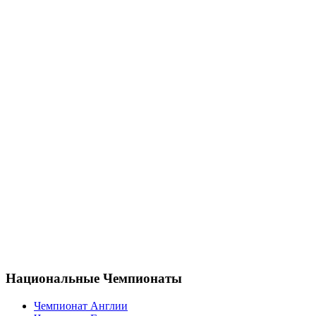
Национальные Чемпионаты
Чемпионат Англии