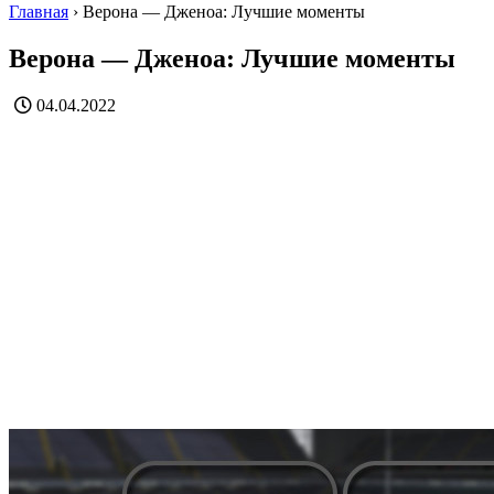
Главная
›
Верона — Дженоа: Лучшие моменты
Верона — Дженоа: Лучшие моменты
04.04.2022