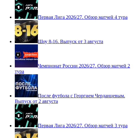
Первая Лига 2026/27. Обзор матчей 4 тура
Шоу 8-16. Выпуск от 3 августа
Чемпионат России 2026/27. Обзор матчей 2
тура
После футбола с Георгием Черданцевым.
Выпуск от 2 августа
Первая Лига 2026/27. Обзор матчей 3 тура