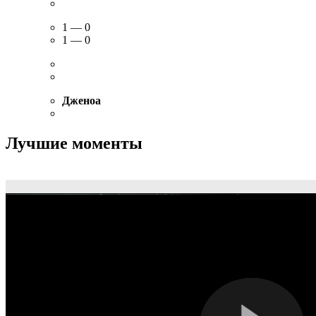
1 — 0
1 — 0
Дженоа
Лучшие моменты