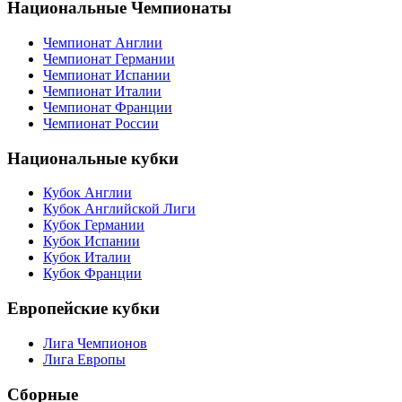
Национальные Чемпионаты
Чемпионат Англии
Чемпионат Германии
Чемпионат Испании
Чемпионат Италии
Чемпионат Франции
Чемпионат России
Национальные кубки
Кубок Англии
Кубок Английской Лиги
Кубок Германии
Кубок Испании
Кубок Италии
Кубок Франции
Европейские кубки
Лига Чемпионов
Лига Европы
Сборные