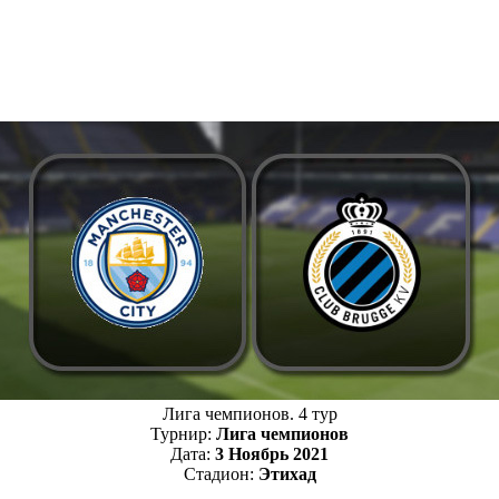
Лига чемпионов. 4 тур
Турнир:
Лига чемпионов
Дата:
3 Ноябрь 2021
Стадион:
Этихад