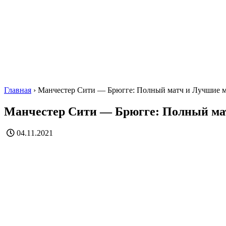
Главная
›
Манчестер Сити — Брюгге: Полный матч и Лучшие 
Манчестер Сити — Брюгге: Полный ма
04.11.2021