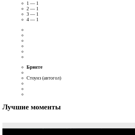
1 — 1
2 — 1
3 — 1
4 — 1
Брюгге
Стоунз (автогол)
Лучшие моменты