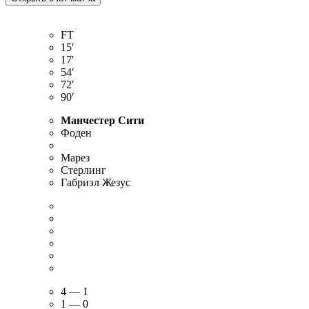
FT
15′
17′
54′
72′
90′
Манчестер Сити
Фоден
Марез
Стерлинг
Габриэл Жезус
4 — 1
1 — 0