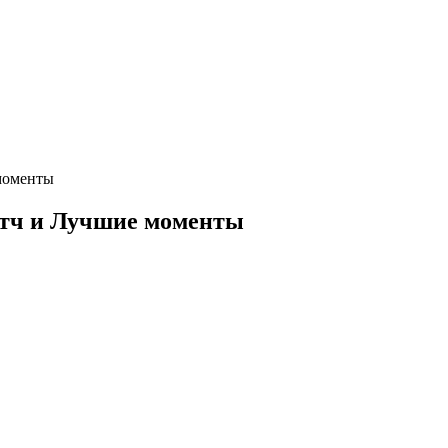
моменты
тч и Лучшие моменты