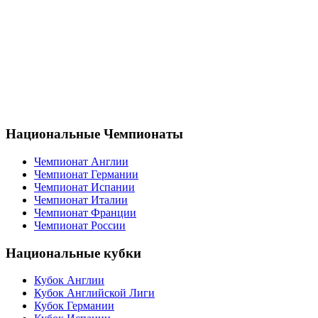
Национальные Чемпионаты
Чемпионат Англии
Чемпионат Германии
Чемпионат Испании
Чемпионат Италии
Чемпионат Франции
Чемпионат России
Национальные кубки
Кубок Англии
Кубок Английской Лиги
Кубок Германии