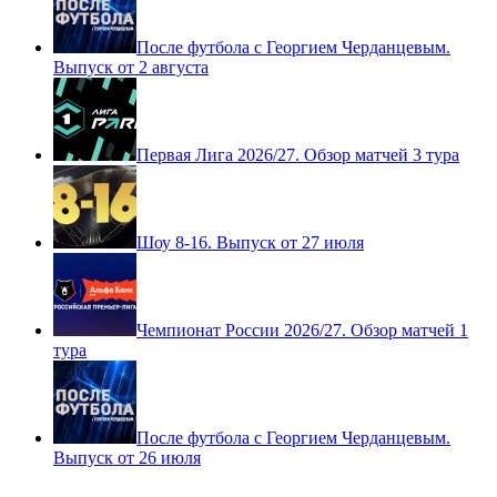
После футбола с Георгием Черданцевым.
Выпуск от 2 августа
Первая Лига 2026/27. Обзор матчей 3 тура
Шоу 8-16. Выпуск от 27 июля
Чемпионат России 2026/27. Обзор матчей 1
тура
После футбола с Георгием Черданцевым.
Выпуск от 26 июля