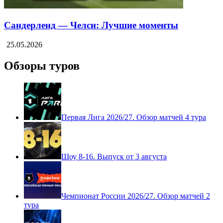
Сандерленд — Челси: Лучшие моменты
25.05.2026
Обзоры туров
Первая Лига 2026/27. Обзор матчей 4 тура
Шоу 8-16. Выпуск от 3 августа
Чемпионат России 2026/27. Обзор матчей 2
тура