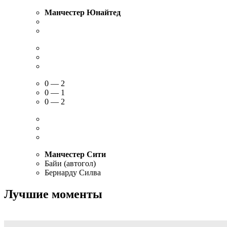
Манчестер Юнайтед
0 — 2
0 — 1
0 — 2
Манчестер Сити
Байи (автогол)
Бернарду Силва
Лучшие моменты