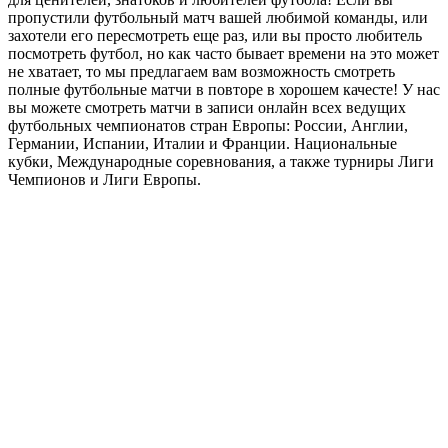
пропустили футбольный матч вашей любимой команды, или
захотели его пересмотреть еще раз, или вы просто любитель
посмотреть футбол, но как часто бывает времени на это может
не хватает, то мы предлагаем вам возможность смотреть
полные футбольные матчи в повторе в хорошем качесте! У нас
вы можете смотреть матчи в записи онлайн всех ведущих
футбольных чемпионатов стран Европы: России, Англии,
Германии, Испании, Италии и Франции. Национальные
кубки, Международные соревнования, а также турниры Лиги
Чемпионов и Лиги Европы.