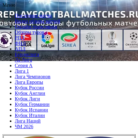
Перейти
Меню
к
Последние матчи
содержимому
Видео обзоры матчей
Онлайн трансляции
Обзоры туров
РПЛ
ФНЛ
АПЛ
Бундеслига
Ла Лига
Серия А
Лига 1
Лига Чемпионов
Лига Европы
Кубок России
Кубок Англии
Кубок Лиги
Кубок Германии
Кубок Испании
Кубок Италии
Лига Наций
ЧМ 2026