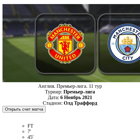
Англия. Премьер-лига. 11 тур
Турнир:
Премьер-лига
Дата:
6 Ноябрь 2021
Стадион:
Олд Траффорд
FT
7′
45′