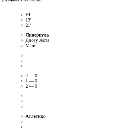
FT
13′
21′
Ливерпуль
Диогу Жота
Мане
2 — 0
1 — 0
2 — 0
Атлетико