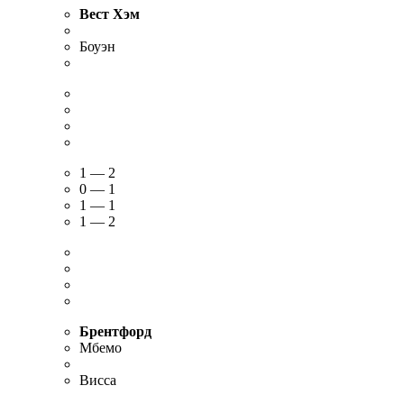
Вест Хэм
Боуэн
1 — 2
0 — 1
1 — 1
1 — 2
Брентфорд
Мбемо
Висса