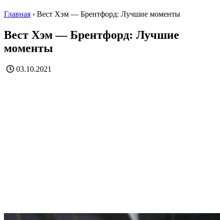
Главная
›
Вест Хэм — Брентфорд: Лучшие моменты
Вест Хэм — Брентфорд: Лучшие
моменты
03.10.2021