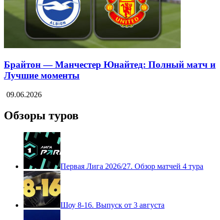
Брайтон — Манчестер Юнайтед: Полный матч и
Лучшие моменты
09.06.2026
Обзоры туров
Первая Лига 2026/27. Обзор матчей 4 тура
Шоу 8-16. Выпуск от 3 августа