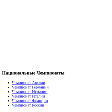
Национальные Чемпионаты
Чемпионат Англии
Чемпионат Германии
Чемпионат Испании
Чемпионат Италии
Чемпионат Франции
Чемпионат России