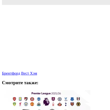
Брентфорд
Вест Хэм
Смотрите также: