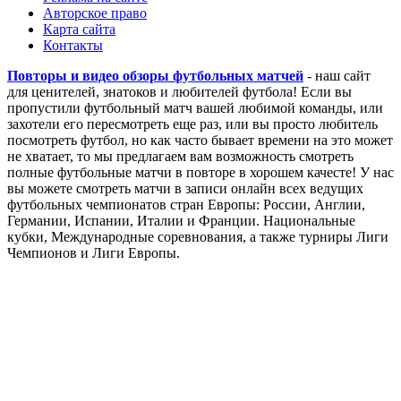
Авторское право
Карта сайта
Контакты
Повторы и видео обзоры футбольных матчей
- наш сайт
для ценителей, знатоков и любителей футбола! Если вы
пропустили футбольный матч вашей любимой команды, или
захотели его пересмотреть еще раз, или вы просто любитель
посмотреть футбол, но как часто бывает времени на это может
не хватает, то мы предлагаем вам возможность смотреть
полные футбольные матчи в повторе в хорошем качесте! У нас
вы можете смотреть матчи в записи онлайн всех ведущих
футбольных чемпионатов стран Европы: России, Англии,
Германии, Испании, Италии и Франции. Национальные
кубки, Международные соревнования, а также турниры Лиги
Чемпионов и Лиги Европы.