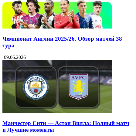
Чемпионат Англии 2025/26. Обзор матчей 38
тура
09.06.2026
Манчестер Сити — Астон Вилла: Полный матч
и Лучшие моменты