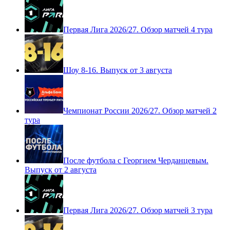
Первая Лига 2026/27. Обзор матчей 4 тура
Шоу 8-16. Выпуск от 3 августа
Чемпионат России 2026/27. Обзор матчей 2
тура
После футбола с Георгием Черданцевым.
Выпуск от 2 августа
Первая Лига 2026/27. Обзор матчей 3 тура