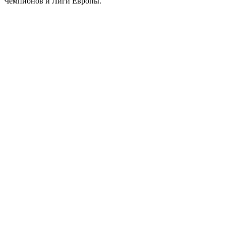
Чемпионов и Лиги Европы.