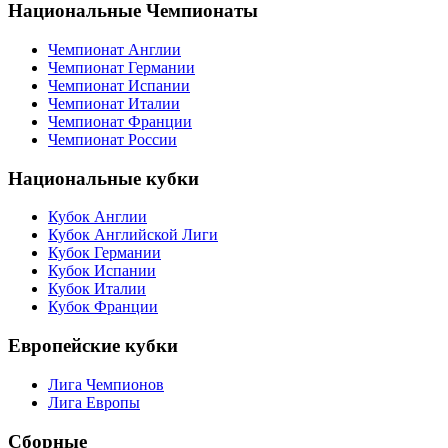
Национальные Чемпионаты
Чемпионат Англии
Чемпионат Германии
Чемпионат Испании
Чемпионат Италии
Чемпионат Франции
Чемпионат России
Национальные кубки
Кубок Англии
Кубок Английской Лиги
Кубок Германии
Кубок Испании
Кубок Италии
Кубок Франции
Европейские кубки
Лига Чемпионов
Лига Европы
Сборные