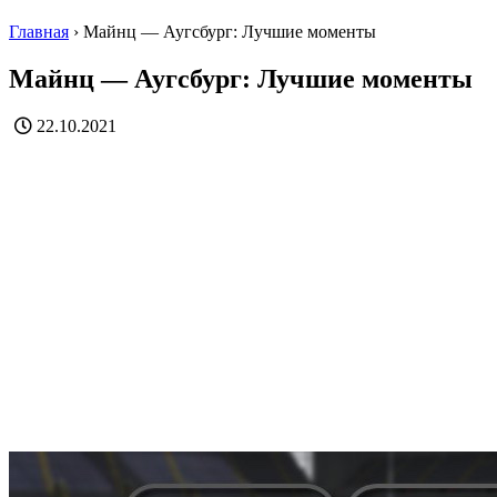
Главная
›
Майнц — Аугсбург: Лучшие моменты
Майнц — Аугсбург: Лучшие моменты
22.10.2021