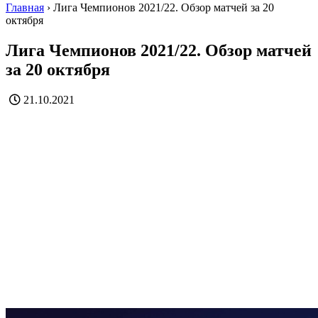
Главная
›
Лига Чемпионов 2021/22. Обзор матчей за 20
октября
Лига Чемпионов 2021/22. Обзор матчей
за 20 октября
21.10.2021