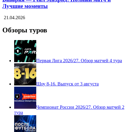
Лучшие моменты
21.04.2026
Обзоры туров
Первая Лига 2026/27. Обзор матчей 4 тура
Шоу 8-16. Выпуск от 3 августа
Чемпионат России 2026/27. Обзор матчей 2
тура