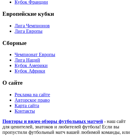
Кубок Франции
Европейские кубки
Лига Чемпионов
Лига Европы
Сборные
Чемпионат Европы
Лига Наций
Кубок Америки
Кубок Африки
О сайте
Реклама на сайте
Авторское право
Карта сайта
Контакты
Повторы и видео обзоры футбольных матчей
- наш сайт
для ценителей, знатоков и любителей футбола! Если вы
пропустили футбольный матч вашей любимой команды, или