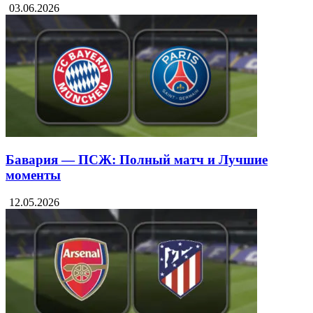
03.06.2026
Бавария — ПСЖ: Полный матч и Лучшие
моменты
12.05.2026