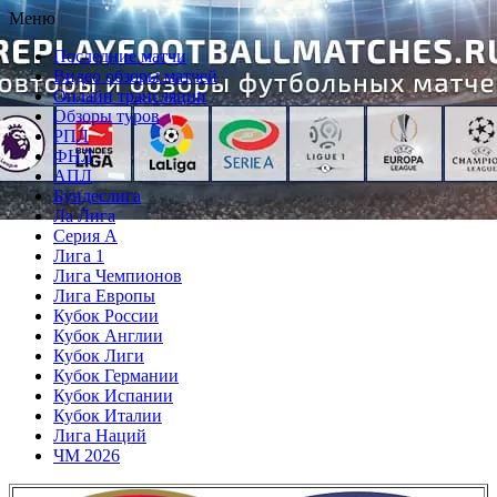
Перейти
Меню
к
Последние матчи
содержимому
Видео обзоры матчей
Онлайн трансляции
Обзоры туров
РПЛ
ФНЛ
АПЛ
Бундеслига
Ла Лига
Серия А
Лига 1
Лига Чемпионов
Лига Европы
Кубок России
Кубок Англии
Кубок Лиги
Кубок Германии
Кубок Испании
Кубок Италии
Лига Наций
ЧМ 2026