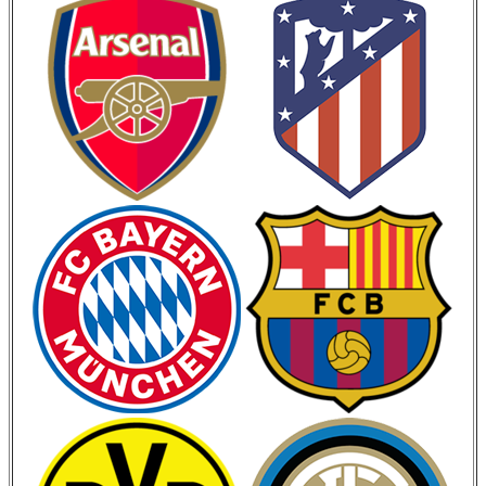
Кубок Испании
Кубок Италии
Лига Наций
ЧМ 2026