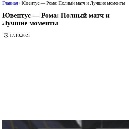
Главная
›
Ювентус — Рома: Полный матч и Лучшие моменты
Ювентус — Рома: Полный матч и
Лучшие моменты
17.10.2021