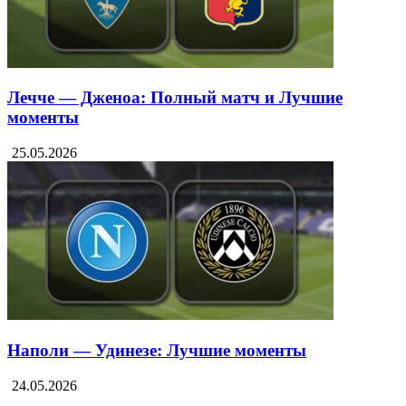
Лечче — Дженоа: Полный матч и Лучшие
моменты
25.05.2026