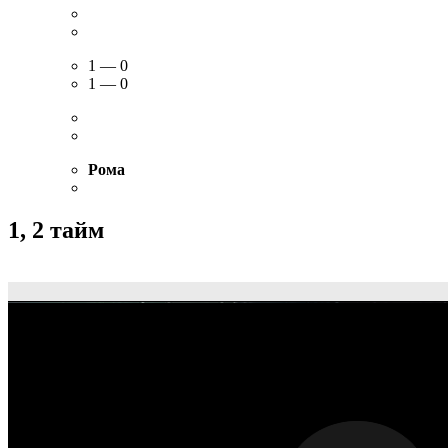
FT
16′
Ювентус
Кин
1 — 0
1 — 0
Рома
1, 2 тайм