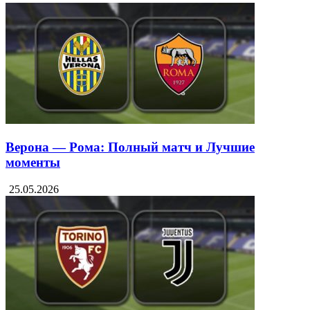
Чемпионат Италии 2025/26. Обзор матчей 38
тура
26.05.2026
Верона — Рома: Полный матч и Лучшие
моменты
25.05.2026