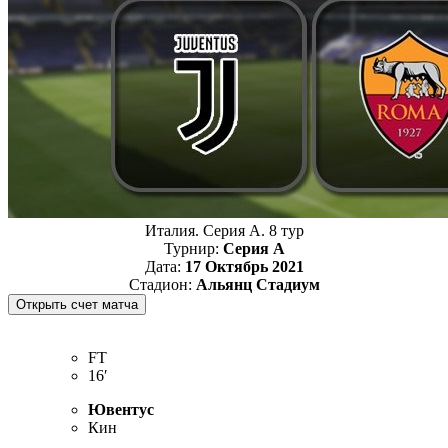
Италия. Серия А. 8 тур
Турнир:
Серия А
Дата:
17 Октябрь 2021
Стадион:
Альянц Стадиум