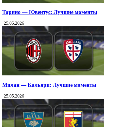
Торино — Ювентус: Лучшие моменты
25.05.2026
Милан — Кальяри: Лучшие моменты
25.05.2026