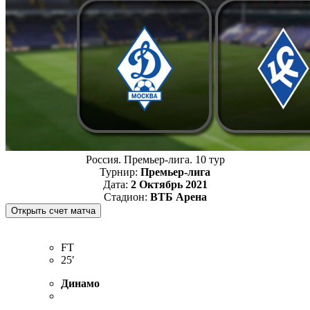
Россия. Премьер-лига. 10 тур
Турнир:
Премьер-лига
Дата:
2 Октябрь 2021
Стадион:
ВТБ Арена
FT
25′
Динамо