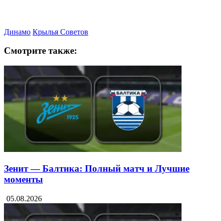
Динамо
Крылья Советов
Смотрите также:
Зенит — Балтика: Полный матч и Лучшие
моменты
05.08.2026