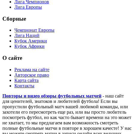
Лига Чемпионов
Лига Европы
Сборные
Чемпионат Европы
Лига Наций
Кубок Америки
Кубок Африки
О сайте
Реклама на сайте
Авторское право
Карта сайта
Контакты
Повторы и видео обзоры футбольных матчей
- наш сайт
для ценителей, знатоков и любителей футбола! Если вы
пропустили футбольный матч вашей любимой команды, или
захотели его пересмотреть еще раз, или вы просто любитель
посмотреть футбол, но как часто бывает времени на это может
не хватает, то мы предлагаем вам возможность смотреть
полные футбольные матчи в повторе в хорошем качесте! У нас
вы можете смотреть матчи в записи онлайн всех ведущих