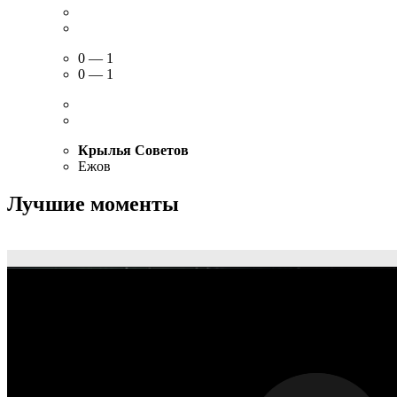
0 — 1
0 — 1
Крылья Советов
Ежов
Лучшие моменты