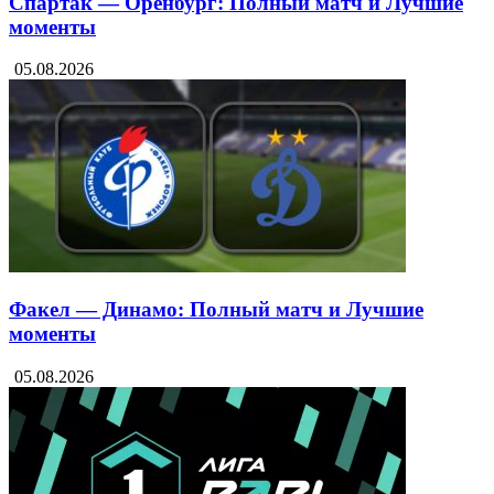
Спартак — Оренбург: Полный матч и Лучшие
моменты
05.08.2026
Факел — Динамо: Полный матч и Лучшие
моменты
05.08.2026