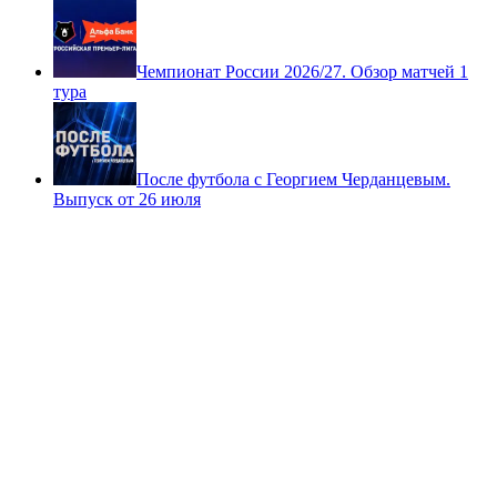
Чемпионат России 2026/27. Обзор матчей 1
тура
После футбола с Георгием Черданцевым.
Выпуск от 26 июля