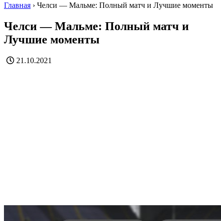
Главная
›
Челси — Мальме: Полный матч и Лучшие моменты
Челси — Мальме: Полный матч и
Лучшие моменты
21.10.2021