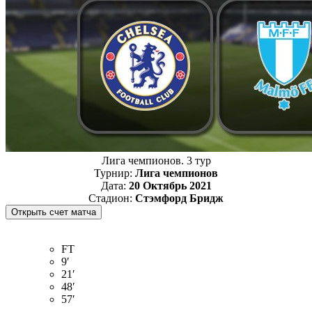
Лига чемпионов. 3 тур
Турнир:
Лига чемпионов
Дата:
20 Октябрь 2021
Стадион:
Стэмфорд Бридж
FT
9′
21′
48′
57′