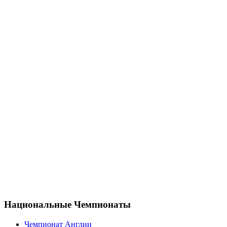
Национальные Чемпионаты
Чемпионат Англии