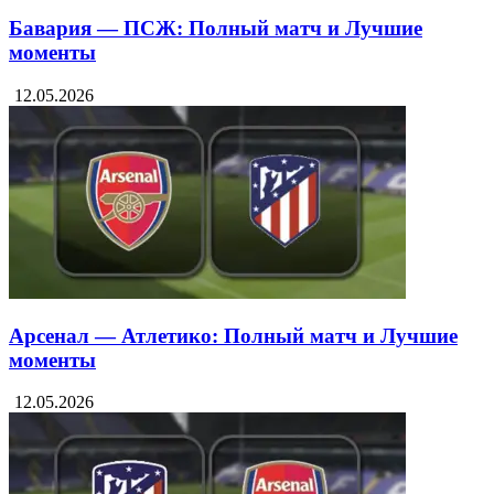
Бавария — ПСЖ: Полный матч и Лучшие
моменты
12.05.2026
Арсенал — Атлетико: Полный матч и Лучшие
моменты
12.05.2026