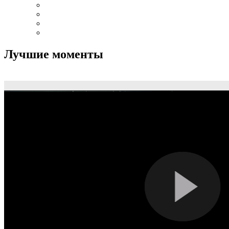
Лучшие моменты