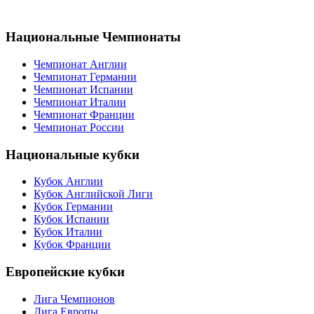
Национальные Чемпионаты
Чемпионат Англии
Чемпионат Германии
Чемпионат Испании
Чемпионат Италии
Чемпионат Франции
Чемпионат России
Национальные кубки
Кубок Англии
Кубок Английской Лиги
Кубок Германии
Кубок Испании
Кубок Италии
Кубок Франции
Европейские кубки
Лига Чемпионов
Лига Европы