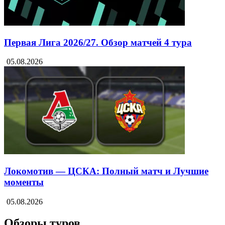
Первая Лига 2026/27. Обзор матчей 4 тура
05.08.2026
Локомотив — ЦСКА: Полный матч и Лучшие
моменты
05.08.2026
Обзоры туров