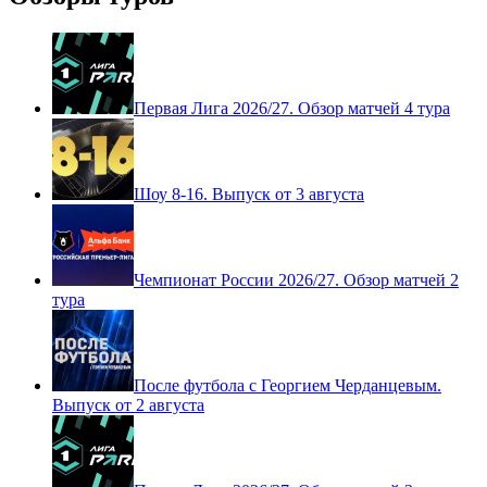
Первая Лига 2026/27. Обзор матчей 4 тура
Шоу 8-16. Выпуск от 3 августа
Чемпионат России 2026/27. Обзор матчей 2
тура
После футбола с Георгием Черданцевым.
Выпуск от 2 августа