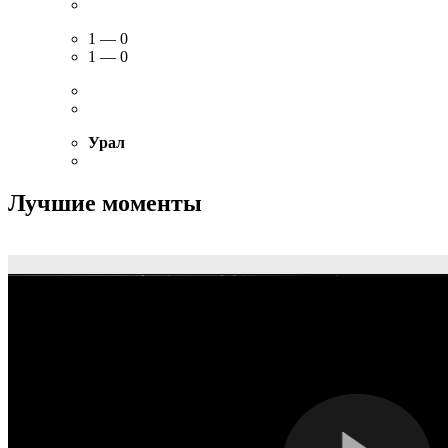
1 — 0
1 — 0
Урал
Лучшие моменты