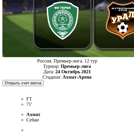
Россия. Премьер-лига. 12 тур
Турнир:
Премьер-лига
Дата:
24 Октябрь 2021
Стадион:
Ахмат-Арена
FT
71′
Ахмат
Себаи