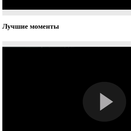
Лучшие моменты