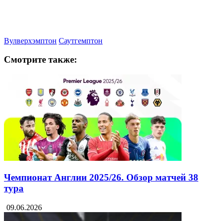
Вулверхэмптон
Саутгемптон
Смотрите также: