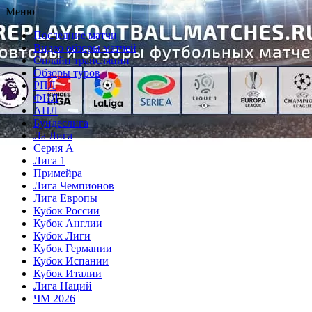
Перейти
Меню
к
Последние матчи
содержимому
Видео обзоры матчей
Онлайн трансляции
Обзоры туров
РПЛ
ФНЛ
АПЛ
Бундеслига
Ла Лига
Серия А
Лига 1
Примейра
Лига Чемпионов
Лига Европы
Кубок России
Кубок Англии
Кубок Лиги