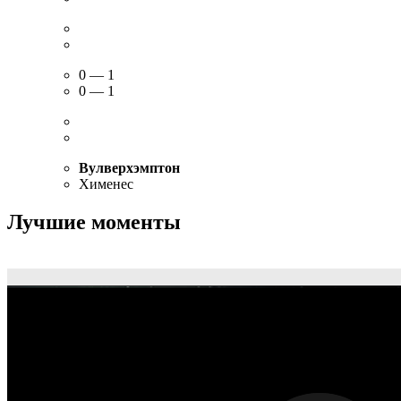
FT
61′
Саутгемптон
0 — 1
0 — 1
Вулверхэмптон
Хименес
Лучшие моменты