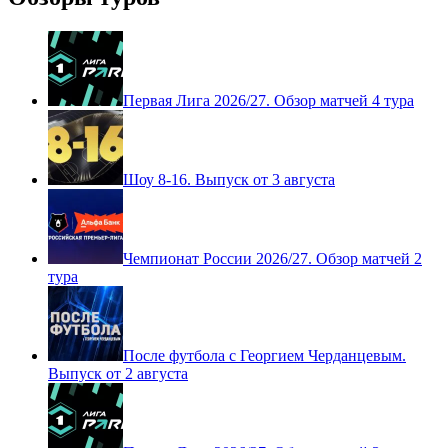
Сандерленд — Челси: Лучшие моменты
25.05.2026
Обзоры туров
Первая Лига 2026/27. Обзор матчей 4 тура
Шоу 8-16. Выпуск от 3 августа
Чемпионат России 2026/27. Обзор матчей 2
тура