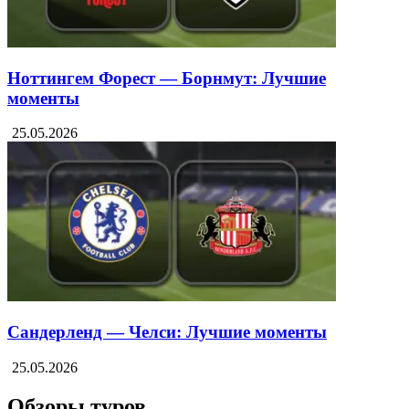
Ноттингем Форест — Борнмут: Лучшие
моменты
25.05.2026