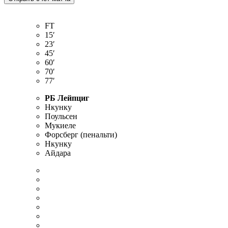
FT
15′
23′
45′
60′
70′
77′
РБ Лейпциг
Нкунку
Поульсен
Мукиеле
Форсберг (пенальти)
Нкунку
Айдара