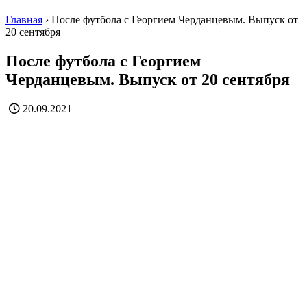
Главная
›
После футбола с Георгием Черданцевым. Выпуск от
20 сентября
После футбола с Георгием
Черданцевым. Выпуск от 20 сентября
20.09.2021