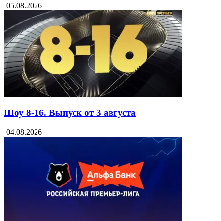
05.08.2026
Шоу 8-16. Выпуск от 3 августа
04.08.2026