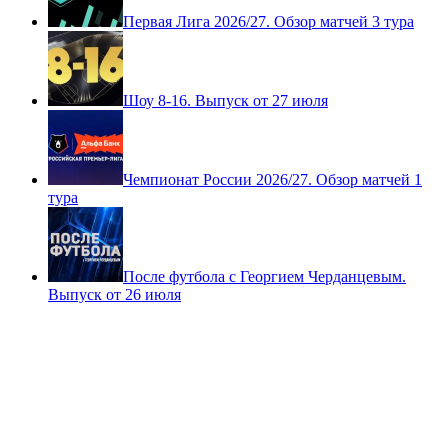
Первая Лига 2026/27. Обзор матчей 3 тура
Шоу 8-16. Выпуск от 27 июля
Чемпионат России 2026/27. Обзор матчей 1
тура
После футбола с Георгием Черданцевым.
Выпуск от 26 июля