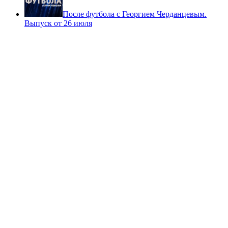
После футбола с Георгием Черданцевым.
Выпуск от 26 июля