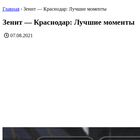
Главная
›
Зенит — Краснодар: Лучшие моменты
Зенит — Краснодар: Лучшие моменты
07.08.2021