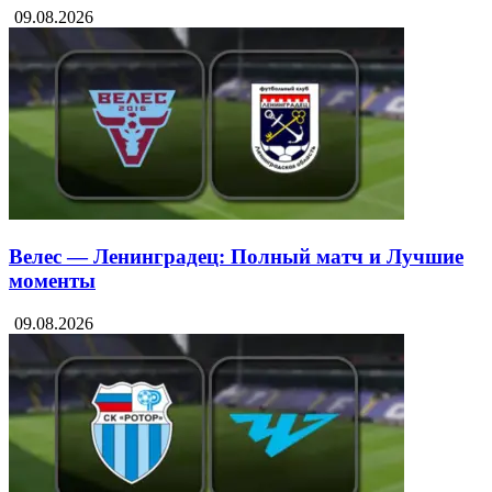
09.08.2026
Велес — Ленинградец: Полный матч и Лучшие
моменты
09.08.2026