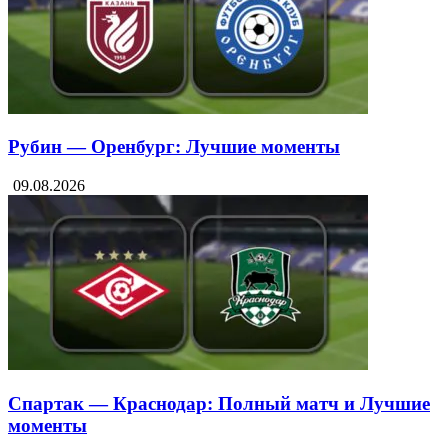
Рубин — Оренбург: Лучшие моменты
09.08.2026
Спартак — Краснодар: Полный матч и Лучшие
моменты