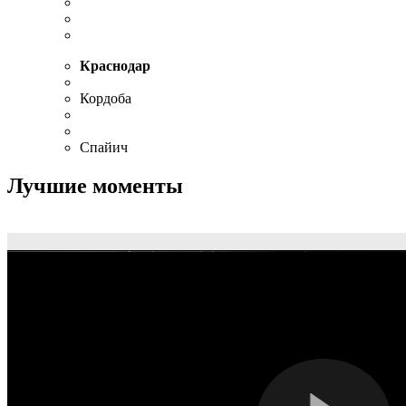
Краснодар
Кордоба
Спайич
Лучшие моменты