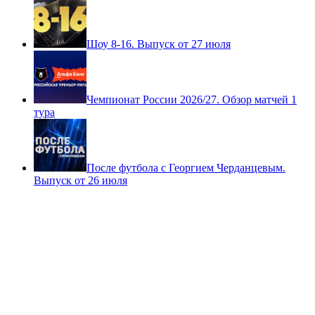
Выпуск от 2 августа
Первая Лига 2026/27. Обзор матчей 3 тура
Шоу 8-16. Выпуск от 27 июля
Чемпионат России 2026/27. Обзор матчей 1
тура
После футбола с Георгием Черданцевым.
Выпуск от 26 июля