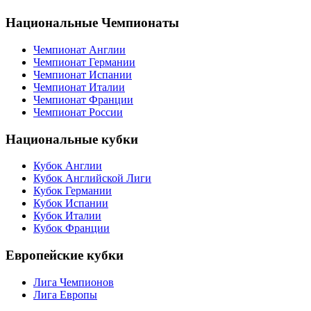
Национальные Чемпионаты
Чемпионат Англии
Чемпионат Германии
Чемпионат Испании
Чемпионат Италии
Чемпионат Франции
Чемпионат России
Национальные кубки
Кубок Англии
Кубок Английской Лиги
Кубок Германии
Кубок Испании
Кубок Италии
Кубок Франции