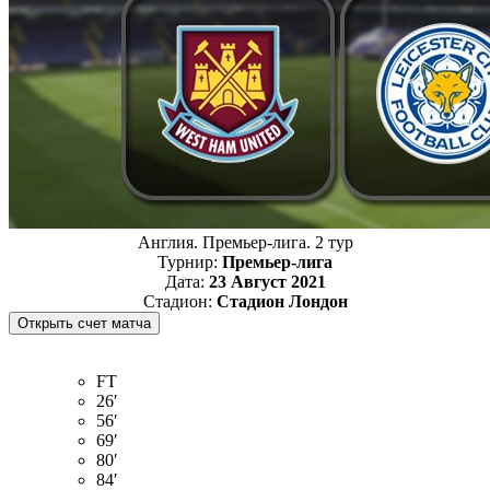
Англия. Премьер-лига. 2 тур
Турнир:
Премьер-лига
Дата:
23 Август 2021
Стадион:
Стадион Лондон