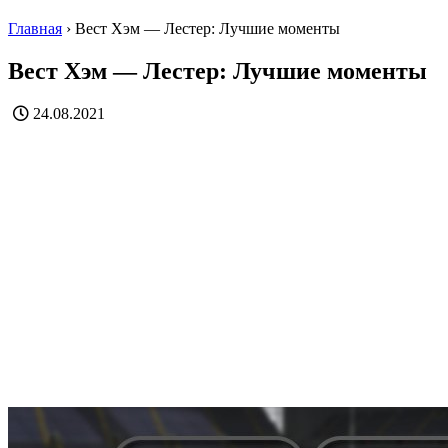
Главная
›
Вест Хэм — Лестер: Лучшие моменты
Вест Хэм — Лестер: Лучшие моменты
24.08.2021