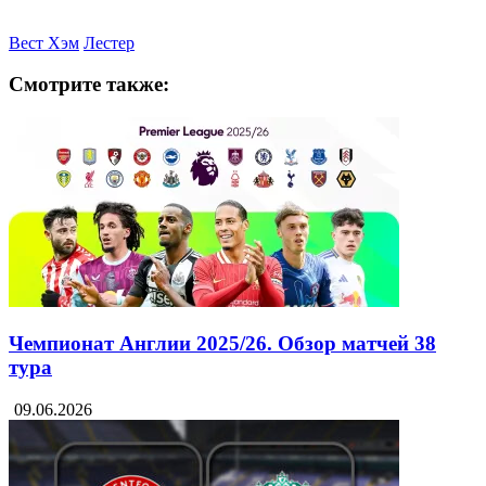
Вест Хэм
Лестер
Смотрите также:
Чемпионат Англии 2025/26. Обзор матчей 38
тура