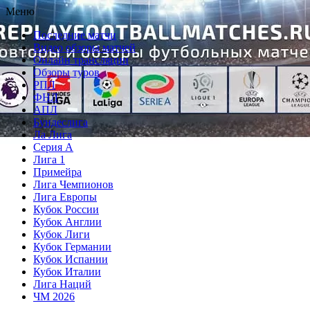
Перейти
Меню
к
Последние матчи
содержимому
Видео обзоры матчей
Онлайн трансляции
Обзоры туров
РПЛ
ФНЛ
АПЛ
Бундеслига
Ла Лига
Серия А
Лига 1
Примейра
Лига Чемпионов
Лига Европы
Кубок России
Кубок Англии
Кубок Лиги