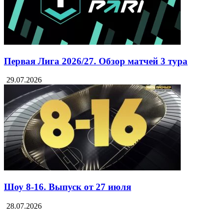
Первая Лига 2026/27. Обзор матчей 3 тура
29.07.2026
Шоу 8-16. Выпуск от 27 июля
28.07.2026