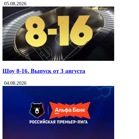
05.08.2026
Шоу 8-16. Выпуск от 3 августа
04.08.2026