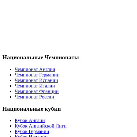
Национальные Чемпионаты
Чемпионат Англии
Чемпионат Германии
Чемпионат Испании
Чемпионат Италии
Чемпионат Франции
Чемпионат России
Национальные кубки
Кубок Англии
Кубок Английской Лиги
Кубок Германии
Кубок Испании