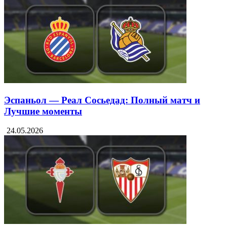
Эспаньол — Реал Сосьедад: Полный матч и
Лучшие моменты
24.05.2026