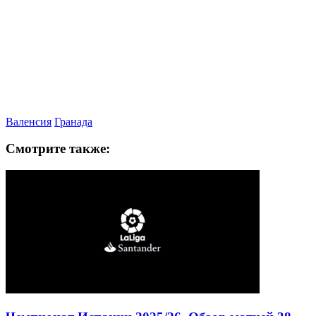
Валенсия
Гранада
Смотрите также: