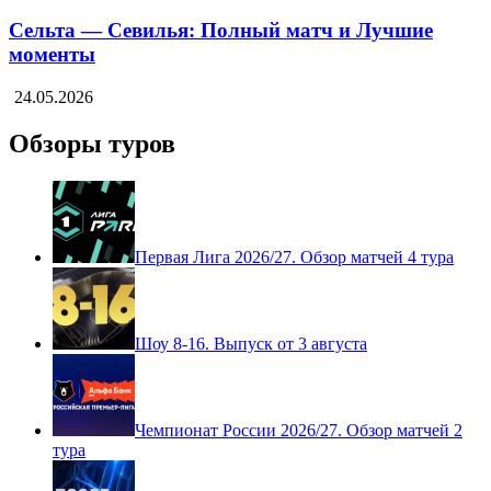
Сельта — Севилья: Полный матч и Лучшие
моменты
24.05.2026
Обзоры туров
Первая Лига 2026/27. Обзор матчей 4 тура
Шоу 8-16. Выпуск от 3 августа
Чемпионат России 2026/27. Обзор матчей 2
тура