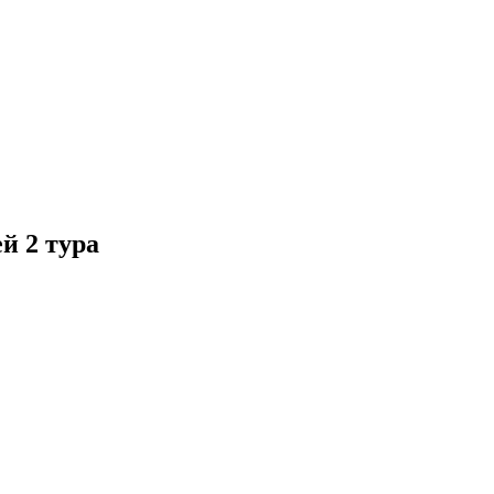
й 2 тура