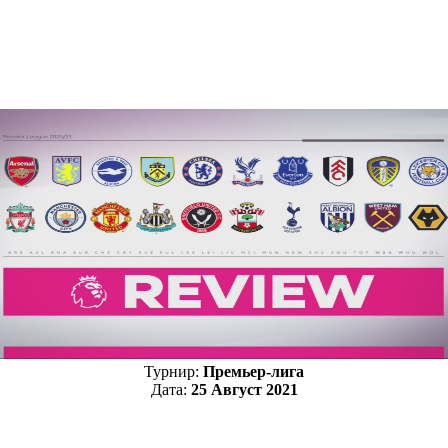
Турнир:
Премьер-лига
Дата:
25 Август 2021