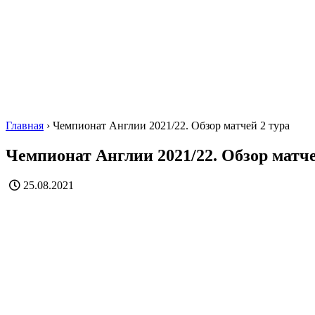
Главная
›
Чемпионат Англии 2021/22. Обзор матчей 2 тура
Чемпионат Англии 2021/22. Обзор матче
25.08.2021