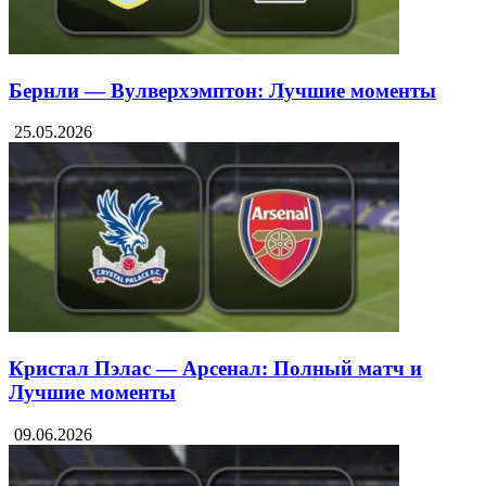
Бернли — Вулверхэмптон: Лучшие моменты
25.05.2026
Кристал Пэлас — Арсенал: Полный матч и
Лучшие моменты
09.06.2026