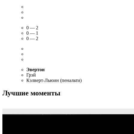
0 — 2
0 — 1
0 — 2
Эвертон
Грэй
Кэлверт-Льюин (пенальти)
Лучшие моменты