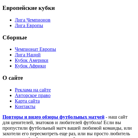
Европейские кубки
Лига Чемпионов
Лига Европы
Сборные
Чемпионат Европы
Лига Наций
Кубок Америки
Кубок Африки
О сайте
Реклама на сайте
Авторское право
Карта сайта
Контакты
Повторы и видео обзоры футбольных матчей
- наш сайт
для ценителей, знатоков и любителей футбола! Если вы
пропустили футбольный матч вашей любимой команды, или
захотели его пересмотреть еще раз, или вы просто любитель