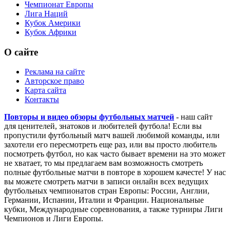
Чемпионат Европы
Лига Наций
Кубок Америки
Кубок Африки
О сайте
Реклама на сайте
Авторское право
Карта сайта
Контакты
Повторы и видео обзоры футбольных матчей
- наш сайт
для ценителей, знатоков и любителей футбола! Если вы
пропустили футбольный матч вашей любимой команды, или
захотели его пересмотреть еще раз, или вы просто любитель
посмотреть футбол, но как часто бывает времени на это может
не хватает, то мы предлагаем вам возможность смотреть
полные футбольные матчи в повторе в хорошем качесте! У нас
вы можете смотреть матчи в записи онлайн всех ведущих
футбольных чемпионатов стран Европы: России, Англии,
Германии, Испании, Италии и Франции. Национальные
кубки, Международные соревнования, а также турниры Лиги
Чемпионов и Лиги Европы.