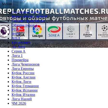
Перейти
Меню
к
Последние матчи
содержимому
Видео обзоры матчей
Онлайн трансляции
Обзоры туров
РПЛ
ФНЛ
АПЛ
Бундеслига
Ла Лига
Серия А
Лига 1
Примейра
Лига Чемпионов
Лига Европы
Кубок России
Кубок Англии
Кубок Лиги
Кубок Германии
Кубок Испании
Кубок Италии
Лига Наций
ЧМ 2026