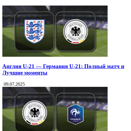
Англия U-21 — Германия U-21: Полный матч и
Лучшие моменты
09.07.2025