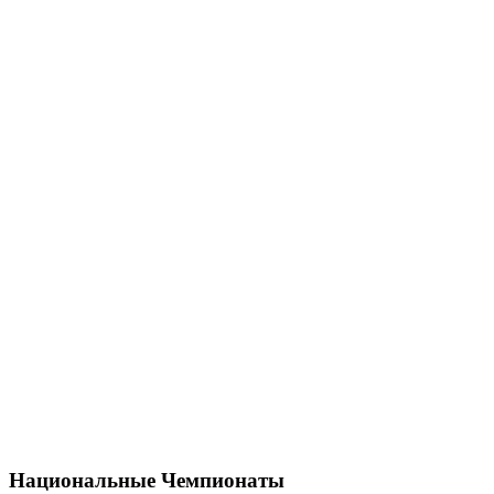
Национальные Чемпионаты