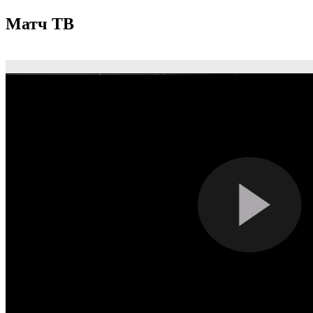
Матч ТВ