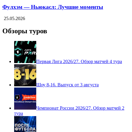
Фулхэм — Ньюкасл: Лучшие моменты
25.05.2026
Обзоры туров
Первая Лига 2026/27. Обзор матчей 4 тура
Шоу 8-16. Выпуск от 3 августа
Чемпионат России 2026/27. Обзор матчей 2
тура