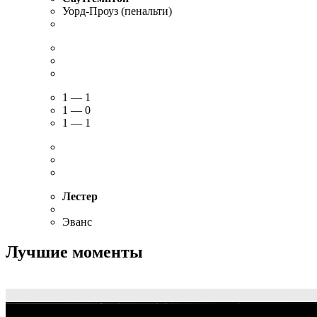
Уорд-Проуз (пенальти)
1 — 1
1 — 0
1 — 1
Лестер
Эванс
Лучшие моменты