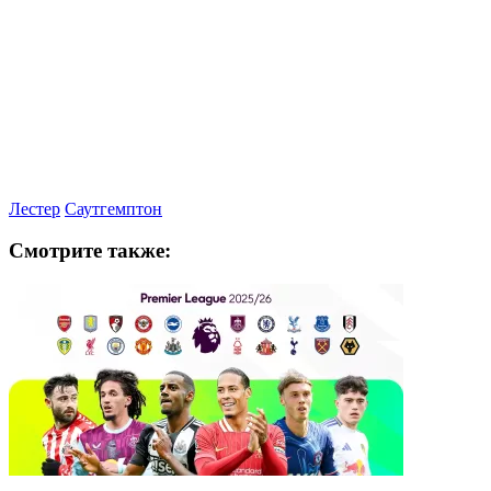
Лестер
Саутгемптон
Смотрите также: