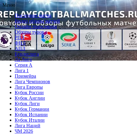
Перейти
Меню
к
Последние матчи
содержимому
Видео обзоры матчей
Онлайн трансляции
Обзоры туров
РПЛ
ФНЛ
АПЛ
Бундеслига
Ла Лига
Серия А
Лига 1
Примейра
Лига Чемпионов
Лига Европы
Кубок России
Кубок Англии
Кубок Лиги
Кубок Германии
Кубок Испании
Кубок Италии
Лига Наций
ЧМ 2026