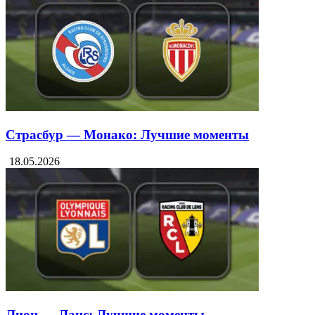
Страсбур — Монако: Лучшие моменты
18.05.2026
Лион — Ланс: Лучшие моменты