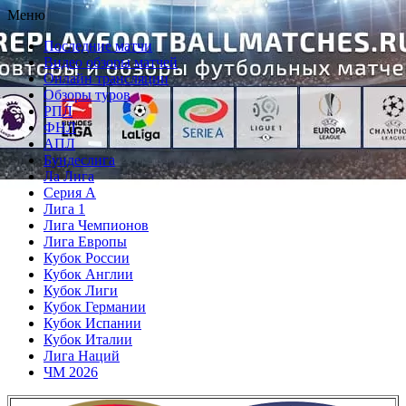
Перейти
Меню
к
Последние матчи
содержимому
Видео обзоры матчей
Онлайн трансляции
Обзоры туров
РПЛ
ФНЛ
АПЛ
Бундеслига
Ла Лига
Серия А
Лига 1
Лига Чемпионов
Лига Европы
Кубок России
Кубок Англии
Кубок Лиги
Кубок Германии
Кубок Испании
Кубок Италии
Лига Наций
ЧМ 2026