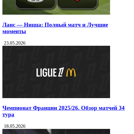
Ланс — Ницца: Полный матч и Лучшие
моменты
23.05.2026
Чемпионат Франции 2025/26. Обзор матчей 34
тура
18.05.2026