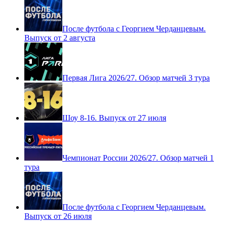
После футбола с Георгием Черданцевым.
Выпуск от 2 августа
Первая Лига 2026/27. Обзор матчей 3 тура
Шоу 8-16. Выпуск от 27 июля
Чемпионат России 2026/27. Обзор матчей 1
тура
После футбола с Георгием Черданцевым.
Выпуск от 26 июля