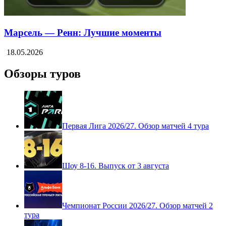
Марсель — Ренн: Лучшие моменты
18.05.2026
Обзоры туров
Первая Лига 2026/27. Обзор матчей 4 тура
Шоу 8-16. Выпуск от 3 августа
Чемпионат России 2026/27. Обзор матчей 2
тура