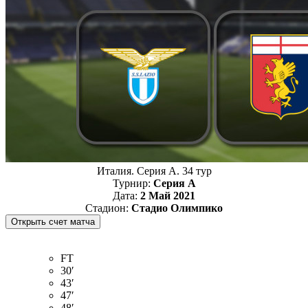
Италия. Серия А. 34 тур
Турнир:
Серия А
Дата:
2 Май 2021
Стадион:
Стадио Олимпико