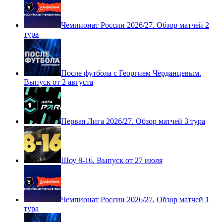
Шоу 8-16. Выпуск от 3 августа
Чемпионат России 2026/27. Обзор матчей 2
тура
После футбола с Георгием Черданцевым.
Выпуск от 2 августа
Первая Лига 2026/27. Обзор матчей 3 тура
Шоу 8-16. Выпуск от 27 июля