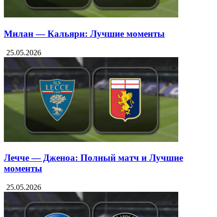
Милан — Кальяри: Лучшие моменты
25.05.2026
Лечче — Дженоа: Полный матч и Лучшие
моменты