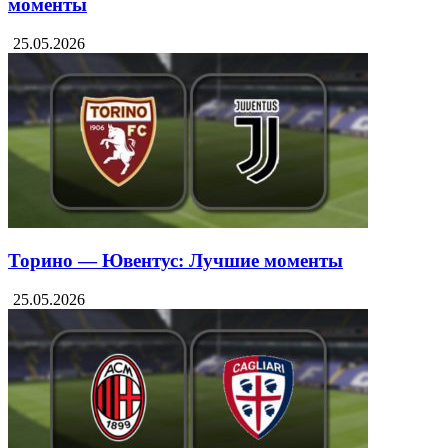
Верона — Рома: Полный матч и Лучшие
моменты
25.05.2026
Торино — Ювентус: Лучшие моменты
25.05.2026