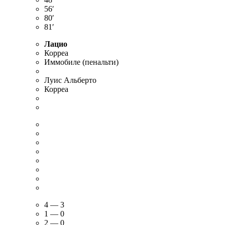
FT
30′
43′
47′
48′
56′
80′
81′
Лацио
Корреа
Иммобиле (пенальти)
Луис Альберто
Корреа