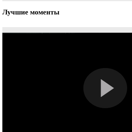
Лучшие моменты