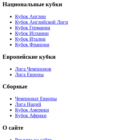
Чемпионат Германии
Чемпионат Испании
Чемпионат Италии
Чемпионат Франции
Чемпионат России
Национальные кубки
Кубок Англии
Кубок Английской Лиги
Кубок Германии
Кубок Испании
Кубок Италии
Кубок Франции
Европейские кубки
Лига Чемпионов
Лига Европы
Сборные
Чемпионат Европы
Лига Наций