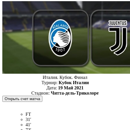
Италия. Кубок. Финал
Турнир:
Кубок Италии
Дата:
19 Май 2021
Стадион:
Читта-дель-Триколоре
FT
31′
41′
73′