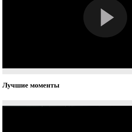
Лучшие моменты