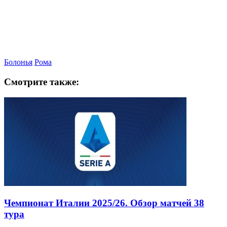
Болонья
Рома
Смотрите также:
Чемпионат Италии 2025/26. Обзор матчей 38
тура