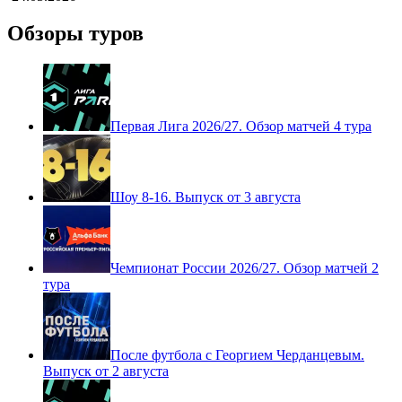
Обзоры туров
Первая Лига 2026/27. Обзор матчей 4 тура
Шоу 8-16. Выпуск от 3 августа
Чемпионат России 2026/27. Обзор матчей 2
тура
После футбола с Георгием Черданцевым.
Выпуск от 2 августа