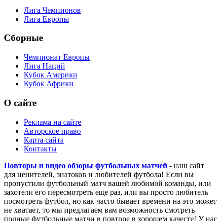
Лига Чемпионов
Лига Европы
Сборные
Чемпионат Европы
Лига Наций
Кубок Америки
Кубок Африки
О сайте
Реклама на сайте
Авторское право
Карта сайта
Контакты
Повторы и видео обзоры футбольных матчей
- наш сайт
для ценителей, знатоков и любителей футбола! Если вы
пропустили футбольный матч вашей любимой команды, или
захотели его пересмотреть еще раз, или вы просто любитель
посмотреть футбол, но как часто бывает времени на это может
не хватает, то мы предлагаем вам возможность смотреть
полные футбольные матчи в повторе в хорошем качесте! У нас