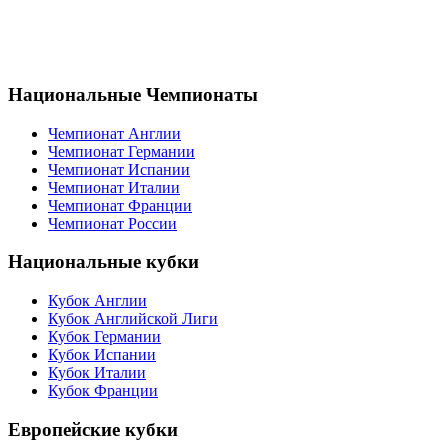
Национальные Чемпионаты
Чемпионат Англии
Чемпионат Германии
Чемпионат Испании
Чемпионат Италии
Чемпионат Франции
Чемпионат России
Национальные кубки
Кубок Англии
Кубок Английской Лиги
Кубок Германии
Кубок Испании
Кубок Италии
Кубок Франции
Европейские кубки