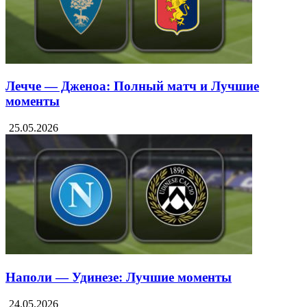
Лечче — Дженоа: Полный матч и Лучшие
моменты
25.05.2026
Наполи — Удинезе: Лучшие моменты
24.05.2026