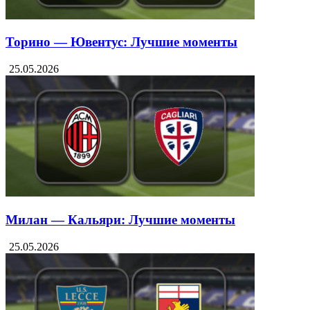
Торино — Ювентус: Лучшие моменты
25.05.2026
Милан — Кальяри: Лучшие моменты
25.05.2026