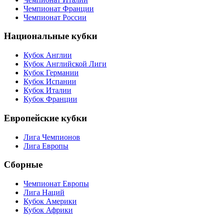
Чемпионат Франции
Чемпионат России
Национальные кубки
Кубок Англии
Кубок Английской Лиги
Кубок Германии
Кубок Испании
Кубок Италии
Кубок Франции
Европейские кубки
Лига Чемпионов
Лига Европы
Сборные
Чемпионат Европы
Лига Наций
Кубок Америки
Кубок Африки