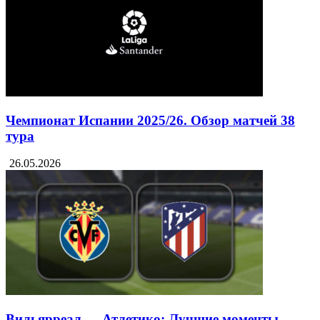
Чемпионат Испании 2025/26. Обзор матчей 38
тура
26.05.2026
Вильярреал — Атлетико: Лучшие моменты