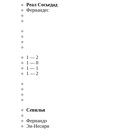
Реал Сосьедад
Фернандес
1 — 2
1 — 0
1 — 1
1 — 2
Севилья
Фернандо
Эн-Несири