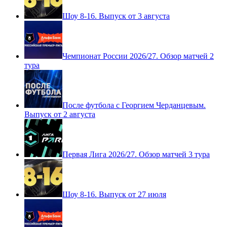
Шоу 8-16. Выпуск от 3 августа
Чемпионат России 2026/27. Обзор матчей 2
тура
После футбола с Георгием Черданцевым.
Выпуск от 2 августа
Первая Лига 2026/27. Обзор матчей 3 тура
Шоу 8-16. Выпуск от 27 июля