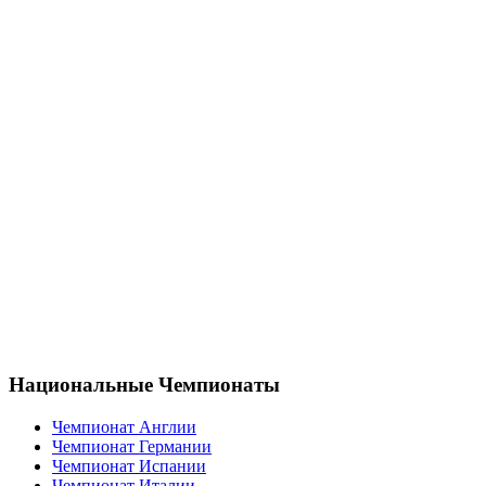
Национальные Чемпионаты
Чемпионат Англии
Чемпионат Германии
Чемпионат Испании
Чемпионат Италии