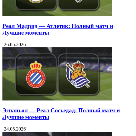
Реал Мадрид — Атлетик: Полный матч и
Лучшие моменты
26.05.2026
Эспаньол — Реал Сосьедад: Полный матч и
Лучшие моменты
24.05.2026