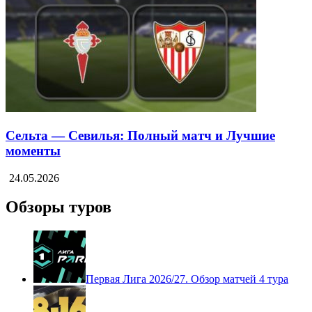
Сельта — Севилья: Полный матч и Лучшие
моменты
24.05.2026
Обзоры туров
Первая Лига 2026/27. Обзор матчей 4 тура