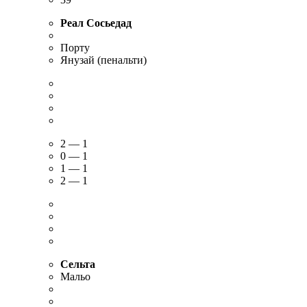
Реал Сосьедад
Порту
Янузай (пенальти)
2 — 1
0 — 1
1 — 1
2 — 1
Сельта
Мальо