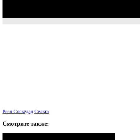
Реал Сосьедад
Сельта
Смотрите также: