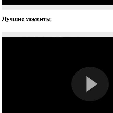
Лучшие моменты