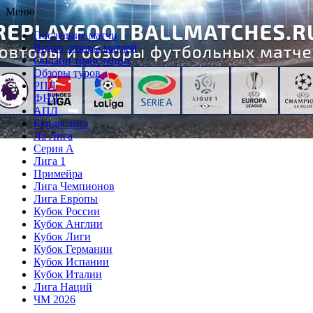
Перейти
Меню
к
Последние матчи
содержимому
Видео обзоры матчей
Онлайн трансляции
Обзоры туров
РПЛ
ФНЛ
АПЛ
Бундеслига
Ла Лига
Серия А
Лига 1
Примейра
Лига Чемпионов
Лига Европы
Кубок России
Кубок Англии
Кубок Лиги
Кубок Германии
Кубок Испании
Кубок Италии
Лига Наций
ЧМ 2026