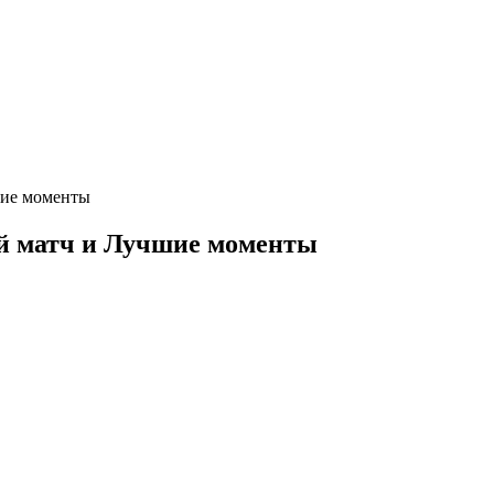
шие моменты
й матч и Лучшие моменты