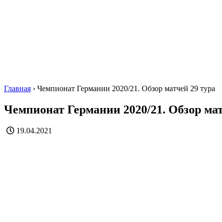
Главная
›
Чемпионат Германии 2020/21. Обзор матчей 29 тура
Чемпионат Германии 2020/21. Обзор мат
19.04.2021