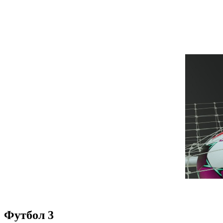
Футбол 3