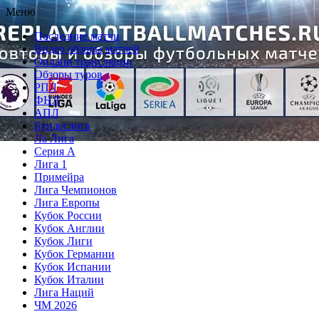
Перейти
Меню
к
Последние матчи
содержимому
Видео обзоры матчей
Онлайн трансляции
Обзоры туров
РПЛ
ФНЛ
АПЛ
Бундеслига
Ла Лига
Серия А
Лига 1
Примейра
Лига Чемпионов
Лига Европы
Кубок России
Кубок Англии
Кубок Лиги
Кубок Германии
Кубок Испании
Кубок Италии
Лига Наций
ЧМ 2026