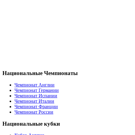
Национальные Чемпионаты
Чемпионат Англии
Чемпионат Германии
Чемпионат Испании
Чемпионат Италии
Чемпионат Франции
Чемпионат России
Национальные кубки