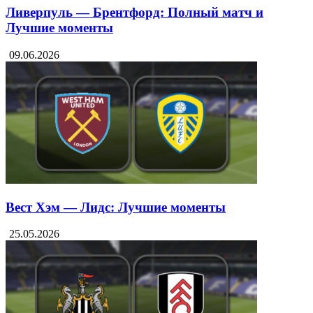
Ливерпуль — Брентфорд: Полный матч и
Лучшие моменты
09.06.2026
Вест Хэм — Лидс: Лучшие моменты
25.05.2026