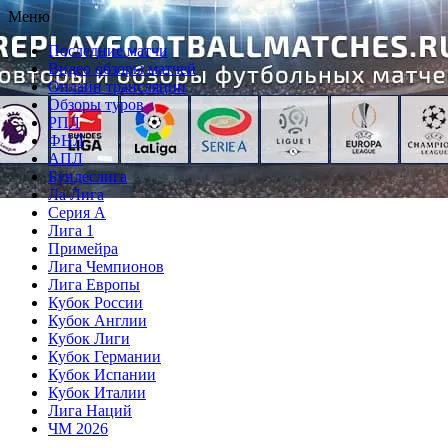
Перейти
Меню
к
Последние матчи
содержимому
Видео обзоры матчей
Онлайн трансляции
Обзоры туров
РПЛ
ФНЛ
АПЛ
Бундеслига
Ла Лига
Серия А
Лига 1
Примейра
Лига Чемпионов
Лига Европы
Кубок России
Кубок Англии
Кубок Лиги
Кубок Германии
Кубок Испании
Кубок Италии
Лига Наций
ЧМ 2026