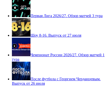
Первая Лига 2026/27. Обзор матчей 3 тура
Шоу 8-16. Выпуск от 27 июля
Чемпионат России 2026/27. Обзор матчей 1
тура
После футбола с Георгием Черданцевым.
Выпуск от 26 июля