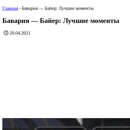
Главная
›
Бавария — Байер: Лучшие моменты
Бавария — Байер: Лучшие моменты
20.04.2021