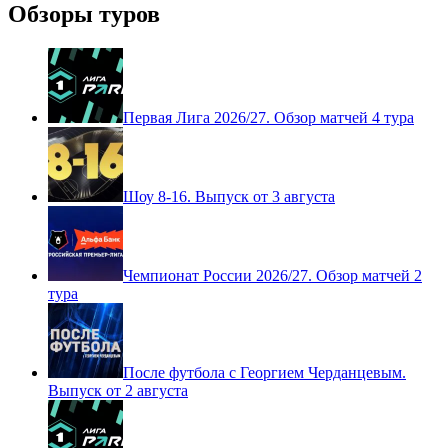
Обзоры туров
Первая Лига 2026/27. Обзор матчей 4 тура
Шоу 8-16. Выпуск от 3 августа
Чемпионат России 2026/27. Обзор матчей 2
тура
После футбола с Георгием Черданцевым.
Выпуск от 2 августа