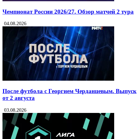
Чемпионат России 2026/27. Обзор матчей 2 тура
04.08.2026
После футбола с Георгием Черданцевым. Выпуск
от 2 августа
03.08.2026