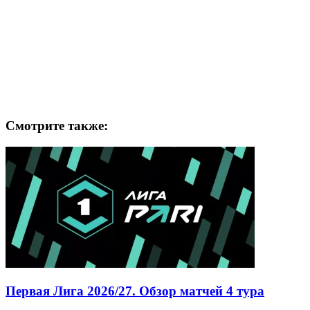
Смотрите также:
Первая Лига 2026/27. Обзор матчей 4 тура