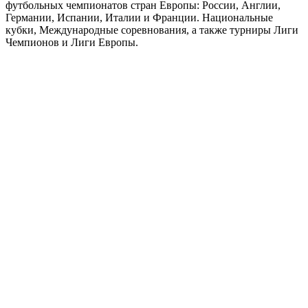
футбольных чемпионатов стран Европы: России, Англии,
Германии, Испании, Италии и Франции. Национальные
кубки, Международные соревнования, а также турниры Лиги
Чемпионов и Лиги Европы.