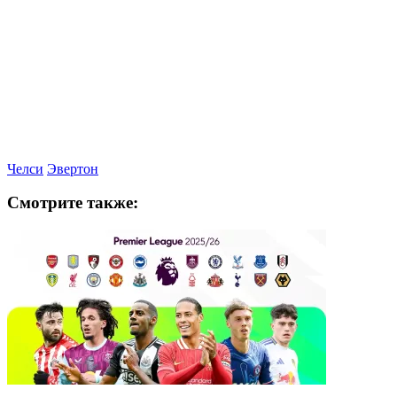
Челси
Эвертон
Смотрите также: