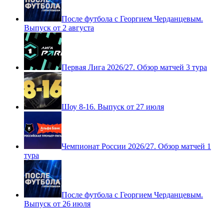
После футбола с Георгием Черданцевым.
Выпуск от 2 августа
Первая Лига 2026/27. Обзор матчей 3 тура
Шоу 8-16. Выпуск от 27 июля
Чемпионат России 2026/27. Обзор матчей 1
тура
После футбола с Георгием Черданцевым.
Выпуск от 26 июля