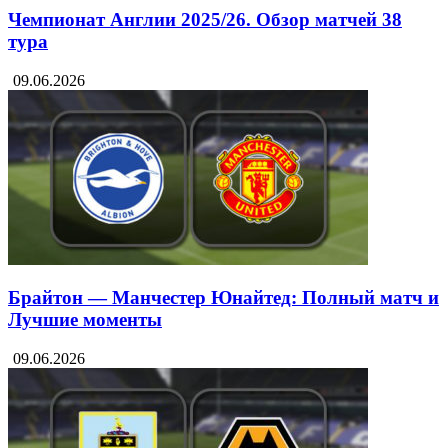
Чемпионат Англии 2025/26. Обзор матчей 38
тура
09.06.2026
Брайтон — Манчестер Юнайтед: Полный матч и
Лучшие моменты
09.06.2026