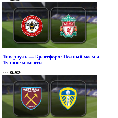
Ливерпуль — Брентфорд: Полный матч и
Лучшие моменты
09.06.2026