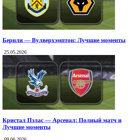
Бернли — Вулверхэмптон: Лучшие моменты
25.05.2026
Кристал Пэлас — Арсенал: Полный матч и
Лучшие моменты
09.06.2026